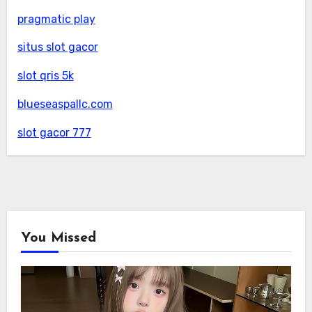
pragmatic play
situs slot gacor
slot qris 5k
blueseaspallc.com
slot gacor 777
You Missed