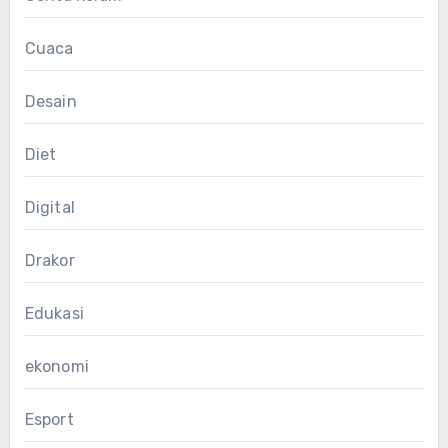
Cuaca
Desain
Diet
Digital
Drakor
Edukasi
ekonomi
Esport