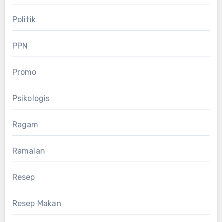
Politik
PPN
Promo
Psikologis
Ragam
Ramalan
Resep
Resep Makan