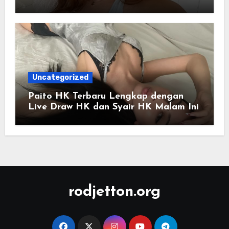
Digital Saat Ini
Uncategorized
Paito HK Terbaru Lengkap dengan
Live Draw HK dan Syair HK Malam Ini
rodjetton.org