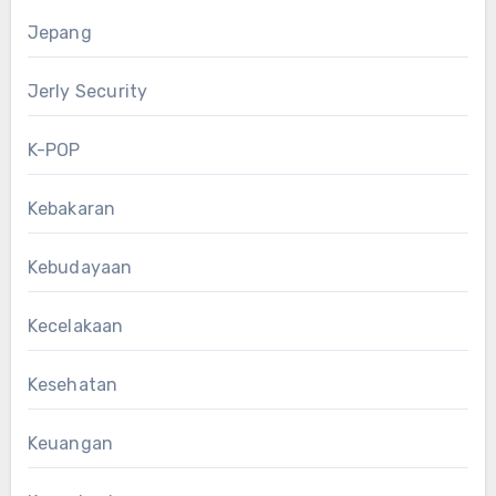
Jepang
Jerly Security
K-POP
Kebakaran
Kebudayaan
Kecelakaan
Kesehatan
Keuangan