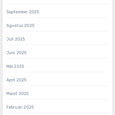
September 2025
Agustus 2025
Juli 2025
Juni 2025
Mei 2025
April 2025
Maret 2025
Februari 2025