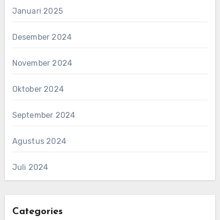
Januari 2025
Desember 2024
November 2024
Oktober 2024
September 2024
Agustus 2024
Juli 2024
Categories