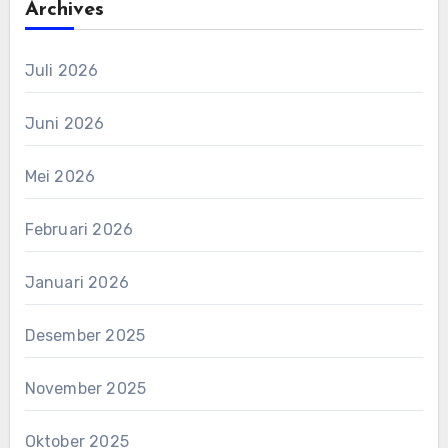
Archives
Juli 2026
Juni 2026
Mei 2026
Februari 2026
Januari 2026
Desember 2025
November 2025
Oktober 2025