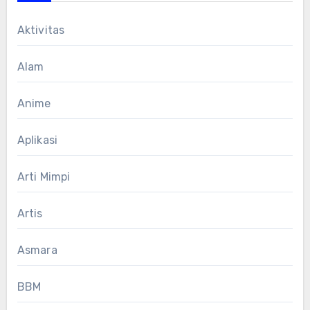
Aktivitas
Alam
Anime
Aplikasi
Arti Mimpi
Artis
Asmara
BBM