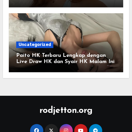
Digital Saat Ini
Uncategorized
Paito HK Terbaru Lengkap dengan
Live Draw HK dan Syair HK Malam Ini
rodjetton.org