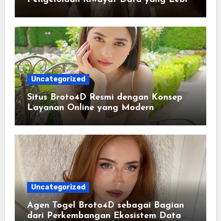
Lengkap dan Sistematis
Uncategorized
Situs Broto4D Resmi dengan Konsep
Layanan Online yang Modern
Uncategorized
Agen Togel Broto4D sebagai Bagian
dari Perkembangan Ekosistem Data