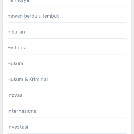
Hari Raya
hewan berbulu lembut
hiburan
Historis
Hukum
Hukum & Kriminal
Inovasi
Internasional
investasi