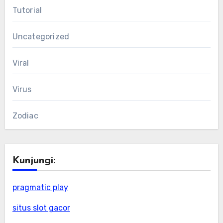
Tutorial
Uncategorized
Viral
Virus
Zodiac
Kunjungi:
pragmatic play
situs slot gacor