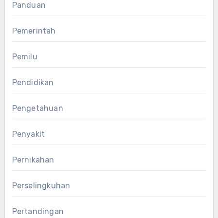
Panduan
Pemerintah
Pemilu
Pendidikan
Pengetahuan
Penyakit
Pernikahan
Perselingkuhan
Pertandingan