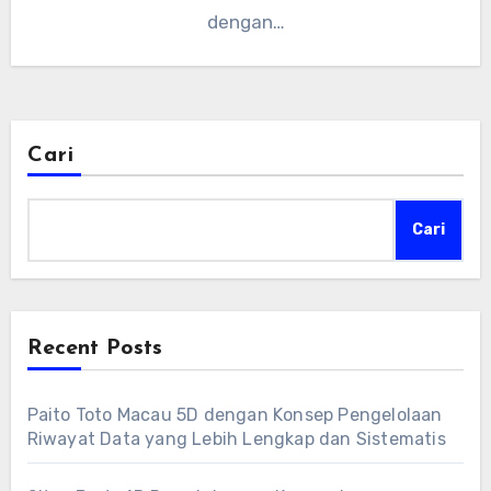
dengan…
Cari
Cari
Recent Posts
Paito Toto Macau 5D dengan Konsep Pengelolaan
Riwayat Data yang Lebih Lengkap dan Sistematis