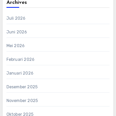
Archives
Juli 2026
Juni 2026
Mei 2026
Februari 2026
Januari 2026
Desember 2025
November 2025
Oktober 2025