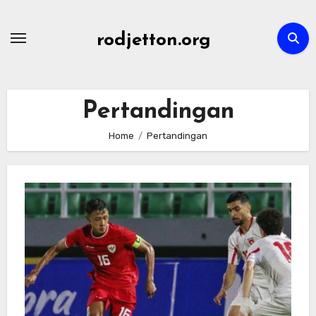
Skip
to
rodjetton.org
content
Pertandingan
Home
Pertandingan