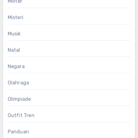
Militer
Misteri
Musik
Natal
Negara
Olahraga
Olimpiade
Outfit Tren
Panduan