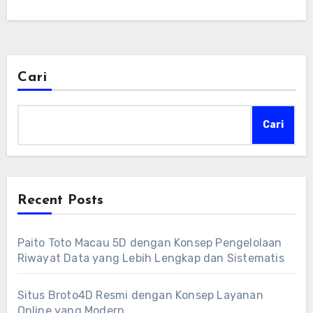
Cari
Cari
Recent Posts
Paito Toto Macau 5D dengan Konsep Pengelolaan
Riwayat Data yang Lebih Lengkap dan Sistematis
Situs Broto4D Resmi dengan Konsep Layanan
Online yang Modern