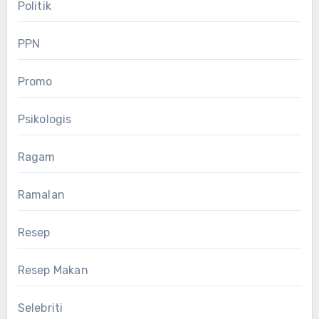
Politik
PPN
Promo
Psikologis
Ragam
Ramalan
Resep
Resep Makan
Selebriti