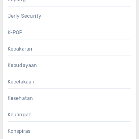
Jerly Security
K-POP
Kebakaran
Kebudayaan
Kecelakaan
Kesehatan
Keuangan
Konspirasi