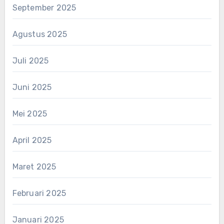
September 2025
Agustus 2025
Juli 2025
Juni 2025
Mei 2025
April 2025
Maret 2025
Februari 2025
Januari 2025