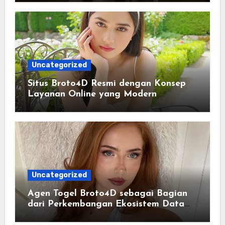
Uncategorized
Situs Broto4D Resmi dengan Konsep
Layanan Online yang Modern
Uncategorized
Agen Togel Broto4D sebagai Bagian
dari Perkembangan Ekosistem Data
Digital Saat Ini