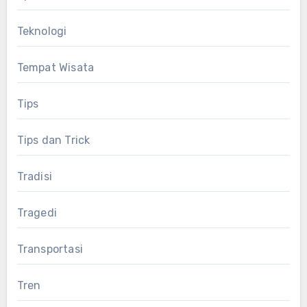
Teknologi
Tempat Wisata
Tips
Tips dan Trick
Tradisi
Tragedi
Transportasi
Tren