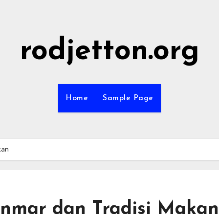
rodjetton.org
Home
Sample Page
kan
nmar dan Tradisi Makan