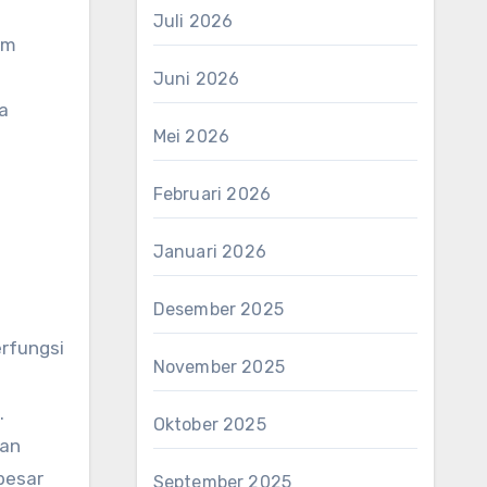
Juli 2026
um
Juni 2026
a
Mei 2026
Februari 2026
Januari 2026
Desember 2025
erfungsi
November 2025
.
Oktober 2025
dan
besar
September 2025