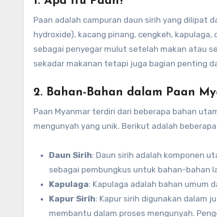
1. Apa Itu Paan?
Paan adalah campuran daun sirih yang dilipat da
hydroxide), kacang pinang, cengkeh, kapulaga,
sebagai penyegar mulut setelah makan atau se
sekadar makanan tetapi juga bagian penting dar
2. Bahan-Bahan dalam Paan M
Paan Myanmar terdiri dari beberapa bahan ut
mengunyah yang unik. Berikut adalah bebera
Daun Sirih
: Daun sirih adalah komponen ut
sebagai pembungkus untuk bahan-bahan la
Kapulaga
: Kapulaga adalah bahan umum d
Kapur Sirih
: Kapur sirih digunakan dalam
membantu dalam proses mengunyah. Penggun