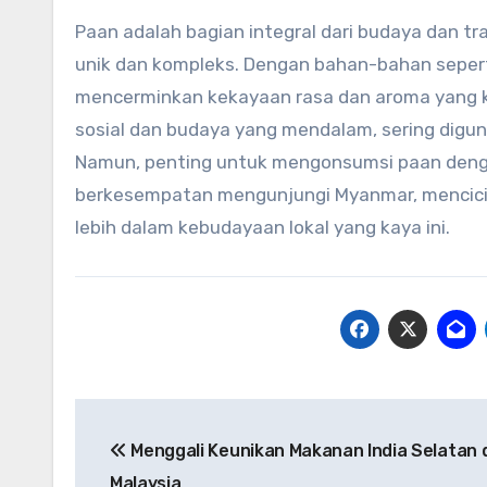
Paan adalah bagian integral dari budaya dan
unik dan kompleks. Dengan bahan-bahan seperti
mencerminkan kekayaan rasa dan aroma yang kh
sosial dan budaya yang mendalam, sering digu
Namun, penting untuk mengonsumsi paan dengan
berkesempatan mengunjungi Myanmar, mencici
lebih dalam kebudayaan lokal yang kaya ini.
Navigasi
Menggali Keunikan Makanan India Selatan d
pos
Malaysia