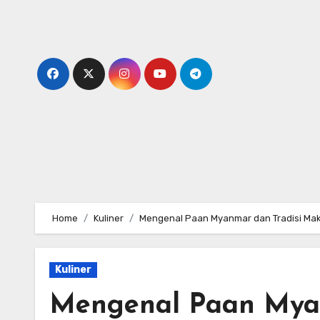
Skip
to
content
Home
Kuliner
Mengenal Paan Myanmar dan Tradisi Ma
Kuliner
Mengenal Paan Mya