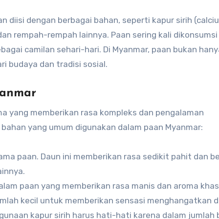
n diisi dengan berbagai bahan, seperti kapur sirih (calci
 dan rempah-rempah lainnya. Paan sering kali dikonsumsi
bagai camilan sehari-hari. Di Myanmar, paan bukan hany
i budaya dan tradisi sosial.
yanmar
ama yang memberikan rasa kompleks dan pengalaman
pa bahan yang umum digunakan dalam paan Myanmar:
ama paan. Daun ini memberikan rasa sedikit pahit dan b
innya.
alam paan yang memberikan rasa manis dan aroma khas
 jumlah kecil untuk memberikan sensasi menghangatkan 
aan kapur sirih harus hati-hati karena dalam jumlah 