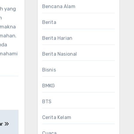
Bencana Alam
ah yang
n
Berita
i makna
amahan.
Berita Harian
nda
emahami
Berita Nasional
Bisnis
BMKG
BTS
Cerita Kelam
ar
Cuaca