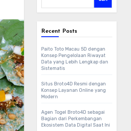
Recent Posts
Paito Toto Macau 5D dengan
Konsep Pengelolaan Riwayat
Data yang Lebih Lengkap dan
Sistematis
Situs Broto4D Resmi dengan
Konsep Layanan Online yang
Modern
Agen Togel Broto4D sebagai
Bagian dari Perkembangan
Ekosistem Data Digital Saat Ini