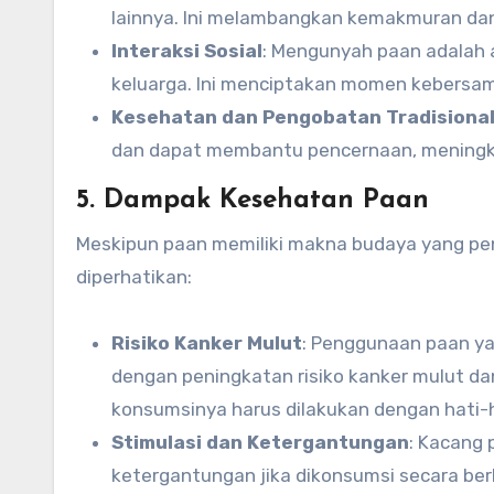
lainnya. Ini melambangkan kemakmuran da
Interaksi Sosial
: Mengunyah paan adalah a
keluarga. Ini menciptakan momen kebersa
Kesehatan dan Pengobatan Tradisiona
dan dapat membantu pencernaan, meningka
5. Dampak Kesehatan Paan
Meskipun paan memiliki makna budaya yang pen
diperhatikan:
Risiko Kanker Mulut
: Penggunaan paan ya
dengan peningkatan risiko kanker mulut da
konsumsinya harus dilakukan dengan hati-ha
Stimulasi dan Ketergantungan
: Kacang 
ketergantungan jika dikonsumsi secara ber