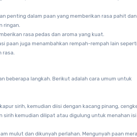
han penting dalam paan yang memberikan rasa pahit dan 
n ringan.
mberikan rasa pedas dan aroma yang kuat.
iasi paan juga menambahkan rempah-rempah lain sepert
 rasa.
an beberapa langkah. Berikut adalah cara umum untuk
n kapur sirih, kemudian diisi dengan kacang pinang, cengk
sirih kemudian dilipat atau digulung untuk menahan isi 
alam mulut dan dikunyah perlahan. Mengunyah paan mer