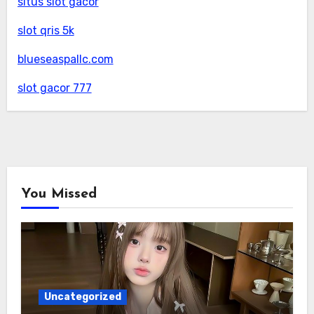
situs slot gacor
slot qris 5k
blueseaspallc.com
slot gacor 777
You Missed
Uncategorized