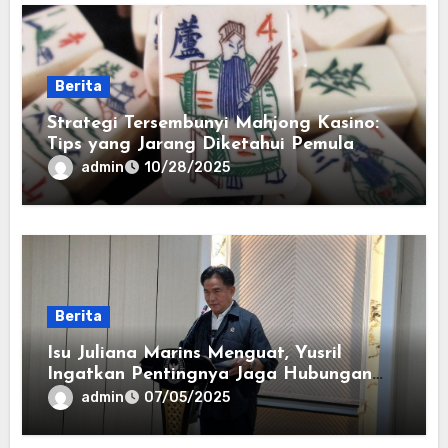
Berita
Strategi Tersembunyi Mahjong Kasino:
Tips yang Jarang Diketahui Pemula
admin
10/28/2025
Berita
Isu Juliana Marins Menguat, Yusril
Ingatkan Pentingnya Jaga Hubungan
Indonesia–Brasil
admin
07/05/2025