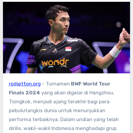
rodjetton.org
– Turnamen
BWF World Tour
Finals 2024
yang akan digelar di Hangzhou,
Tiongkok, menjadi ajang terakhir bagi para
pebulutangkis dunia untuk menunjukkan
performa terbaiknya. Dalam undian yang telah
dirilis, wakil-wakil Indonesia menghadapi grup