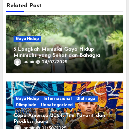
Related Post
Gaya Hidup
5 Langkah Memulai Gaya Hidup
Minimalis yang Sehat dan Bahagia
admin
04/03/2025
Gaya Hidup
Internasional
Olahraga
Olimpiade
Uncategorized
Copa América 2024: Tim Favorit dan
Prediksi Juara
admin
01/30/2025