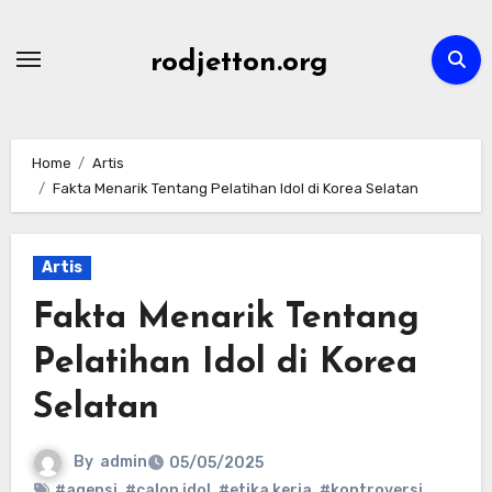
Skip
to
rodjetton.org
content
Home
Artis
Fakta Menarik Tentang Pelatihan Idol di Korea Selatan
Artis
Fakta Menarik Tentang
Pelatihan Idol di Korea
Selatan
By
admin
05/05/2025
#agensi
,
#calon idol
,
#etika kerja
,
#kontroversi