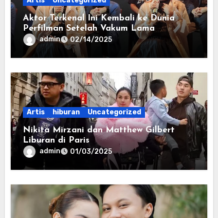
Artis
Uncategorized
Aktor Terkenal Ini Kembali ke Dunia
Perfilman Setelah Vakum Lama
admin
02/14/2025
Artis
hiburan
Uncategorized
Nikita Mirzani dan Matthew Gilbert
Liburan di Paris
admin
01/03/2025