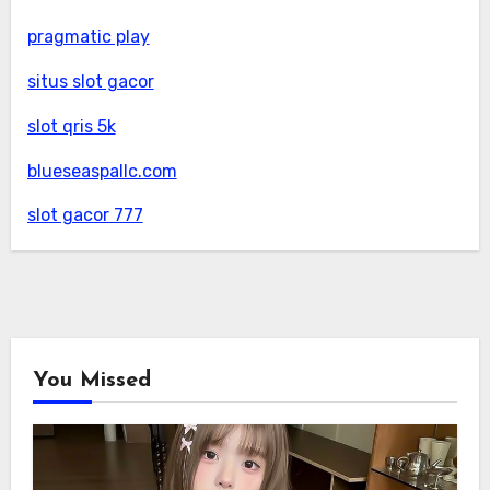
pragmatic play
situs slot gacor
slot qris 5k
blueseaspallc.com
slot gacor 777
You Missed