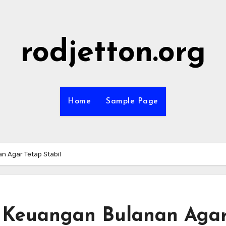
rodjetton.org
Home
Sample Page
n Agar Tetap Stabil
 Keuangan Bulanan Aga