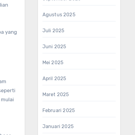
lian
Agustus 2025
Juli 2025
pa yang
Juni 2025
Mei 2025
April 2025
lam
seperti
Maret 2025
 mulai
Februari 2025
Januari 2025