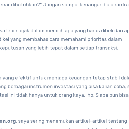
r-benar dibutuhkan?” Jangan sampai keuangan bulanan ka
a lebih bijak dalam memilih apa yang harus dibeli dan a
rtikel yang membahas cara memahami prioritas dalam
eputusan yang lebih tepat dalam setiap transaksi.
ra yang efektif untuk menjaga keuangan tetap stabil da
ng berbagai instrumen investasi yang bisa kalian coba, 
asi ini tidak hanya untuk orang kaya, lho. Siapa pun bisa
on.org
, saya sering menemukan artikel-artikel tentang