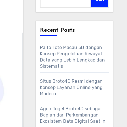
Recent Posts
Paito Toto Macau 5D dengan
Konsep Pengelolaan Riwayat
Data yang Lebih Lengkap dan
Sistematis
Situs Broto4D Resmi dengan
Konsep Layanan Online yang
Modern
Agen Togel Broto4D sebagai
Bagian dari Perkembangan
Ekosistem Data Digital Saat Ini