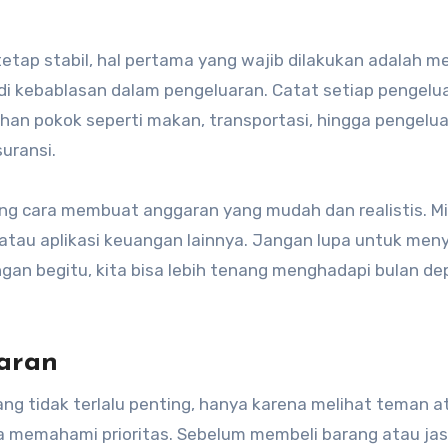
s
etap stabil, hal pertama yang wajib dilakukan adalah 
adi kebablasan dalam pengeluaran. Catat setiap pengelu
tuhan pokok seperti makan, transportasi, hingga pengelu
suransi.
ang cara membuat anggaran yang mudah dan realistis. Mi
 atau aplikasi keuangan lainnya. Jangan lupa untuk men
gan begitu, kita bisa lebih tenang menghadapi bulan de
aran
ang tidak terlalu penting, hanya karena melihat teman a
gnya memahami prioritas. Sebelum membeli barang atau jas