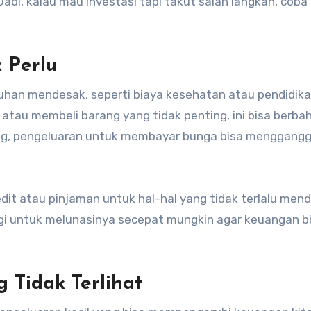
di, kalau mau investasi tapi takut salah langkah, coba
 Perlu
an mendesak, seperti biaya kesehatan atau pendidikan
tau membeli barang yang tidak penting, ini bisa berba
tang, pengeluaran untuk membayar bunga bisa menggang
dit atau pinjaman untuk hal-hal yang tidak terlalu men
egi untuk melunasinya secepat mungkin agar keuangan b
 Tidak Terlihat