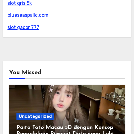
slot qris 5k
blueseaspallc.com
slot gacor 777
You Missed
Uncategorized
Paito Toto Macau 5D dengan Konsep
Pengelolaan Riwayat Data yang Lebih