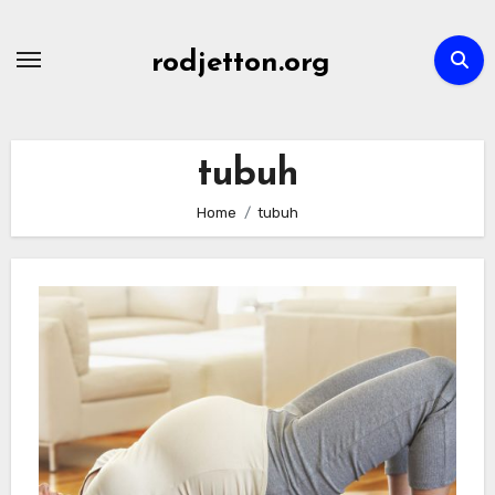
Skip
to
rodjetton.org
content
tubuh
Home
tubuh