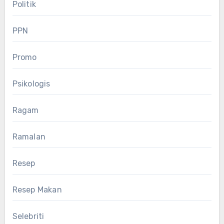
Politik
PPN
Promo
Psikologis
Ragam
Ramalan
Resep
Resep Makan
Selebriti