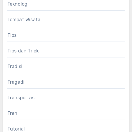
Teknologi
Tempat Wisata
Tips
Tips dan Trick
Tradisi
Tragedi
Transportasi
Tren
Tutorial