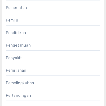
Pemerintah
Pemilu
Pendidikan
Pengetahuan
Penyakit
Pernikahan
Perselingkuhan
Pertandingan