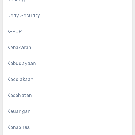
Jerly Security
K-POP
Kebakaran
Kebudayaan
Kecelakaan
Kesehatan
Keuangan
Konspirasi