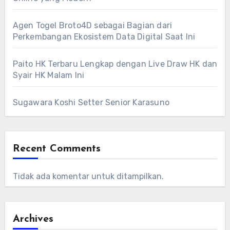
Agen Togel Broto4D sebagai Bagian dari
Perkembangan Ekosistem Data Digital Saat Ini
Paito HK Terbaru Lengkap dengan Live Draw HK dan
Syair HK Malam Ini
Sugawara Koshi Setter Senior Karasuno
Recent Comments
Tidak ada komentar untuk ditampilkan.
Archives