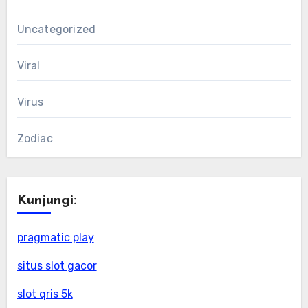
Uncategorized
Viral
Virus
Zodiac
Kunjungi:
pragmatic play
situs slot gacor
slot qris 5k