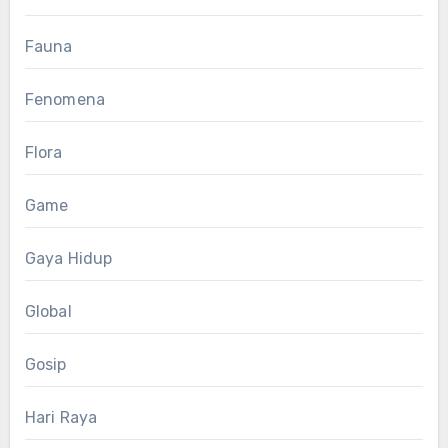
Fauna
Fenomena
Flora
Game
Gaya Hidup
Global
Gosip
Hari Raya