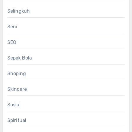
Selingkuh
Seni
SEO
Sepak Bola
Shoping
Skincare
Sosial
Spiritual