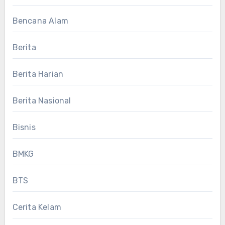
Bencana Alam
Berita
Berita Harian
Berita Nasional
Bisnis
BMKG
BTS
Cerita Kelam