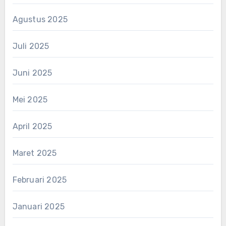
Agustus 2025
Juli 2025
Juni 2025
Mei 2025
April 2025
Maret 2025
Februari 2025
Januari 2025