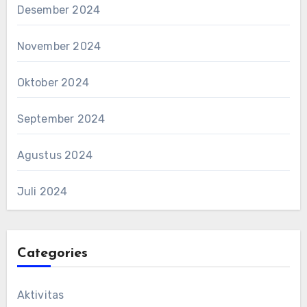
Desember 2024
November 2024
Oktober 2024
September 2024
Agustus 2024
Juli 2024
Categories
Aktivitas