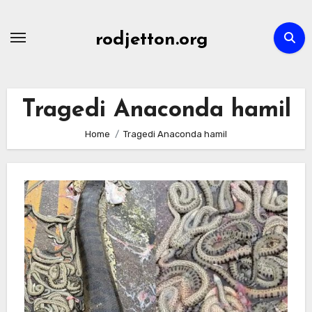
Skip
to
rodjetton.org
content
Tragedi Anaconda hamil
Home
Tragedi Anaconda hamil