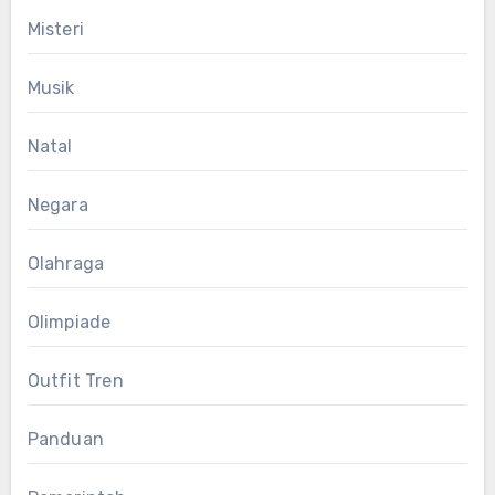
Misteri
Musik
Natal
Negara
Olahraga
Olimpiade
Outfit Tren
Panduan