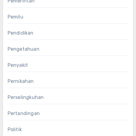
Pemerintah
Pemilu
Pendidikan
Pengetahuan
Penyakit
Pernikahan
Perselingkuhan
Pertandingan
Politik