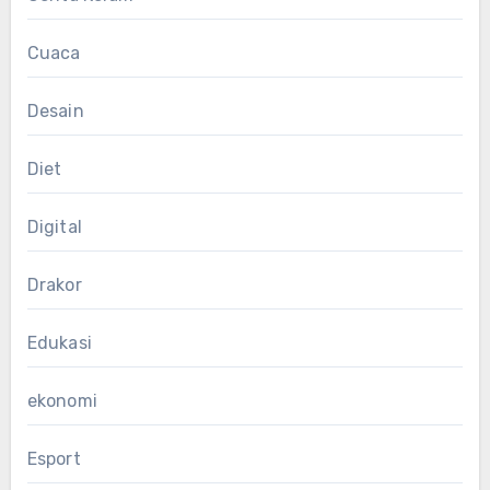
Cuaca
Desain
Diet
Digital
Drakor
Edukasi
ekonomi
Esport