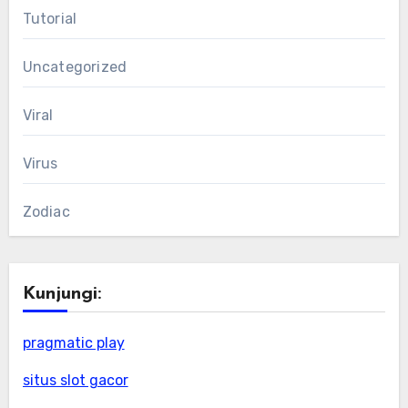
Tutorial
Uncategorized
Viral
Virus
Zodiac
Kunjungi:
pragmatic play
situs slot gacor