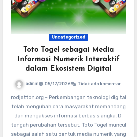
Uncategorized
Toto Togel sebagai Media
Informasi Numerik Interaktif
dalam Ekosistem Digital
admin
05/17/2026
Tidak ada komentar
rodjetton.org – Perkembangan teknologi digital
telah mengubah cara masyarakat memandang
dan mengakses informasi berbasis angka. Di
tengah perubahan tersebut, Toto Togel muncul
sebagai salah satu bentuk media numerik yang