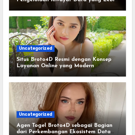
Lengkap dan Sistematis
Uncategorized
Situs Broto4D Resmi dengan Konsep
Layanan Online yang Modern
Uncategorized
Agen Togel Broto4D sebagai Bagian
dari Perkembangan Ekosistem Data