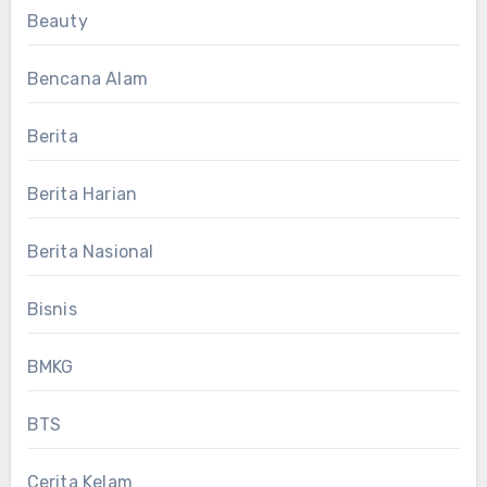
Beauty
Bencana Alam
Berita
Berita Harian
Berita Nasional
Bisnis
BMKG
BTS
Cerita Kelam