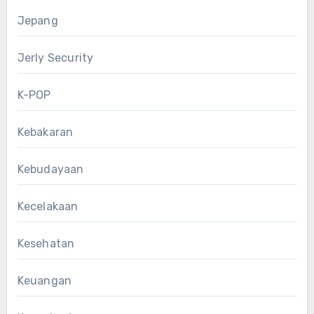
Jepang
Jerly Security
K-POP
Kebakaran
Kebudayaan
Kecelakaan
Kesehatan
Keuangan