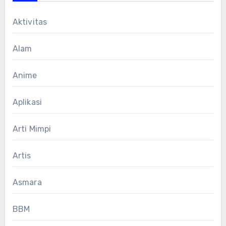
Aktivitas
Alam
Anime
Aplikasi
Arti Mimpi
Artis
Asmara
BBM