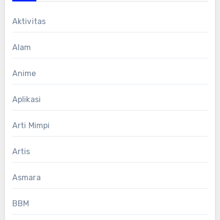
Aktivitas
Alam
Anime
Aplikasi
Arti Mimpi
Artis
Asmara
BBM