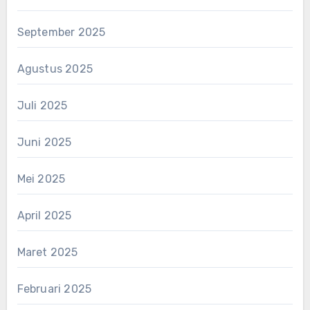
September 2025
Agustus 2025
Juli 2025
Juni 2025
Mei 2025
April 2025
Maret 2025
Februari 2025