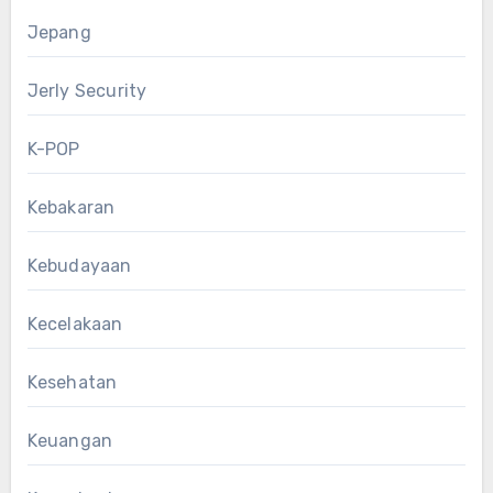
Jepang
Jerly Security
K-POP
Kebakaran
Kebudayaan
Kecelakaan
Kesehatan
Keuangan