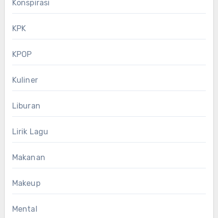
Konspirasi
KPK
KPOP
Kuliner
Liburan
Lirik Lagu
Makanan
Makeup
Mental