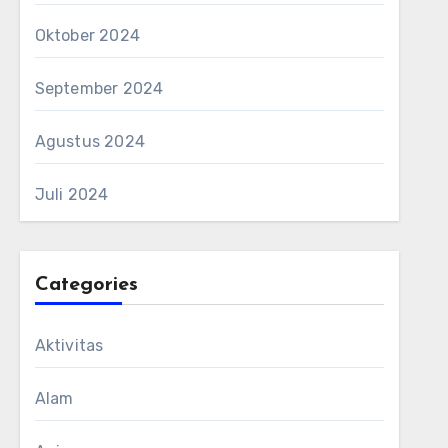
Oktober 2024
September 2024
Agustus 2024
Juli 2024
Categories
Aktivitas
Alam