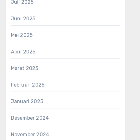
Juli 2025
Juni 2025
Mei 2025
April 2025
Maret 2025
Februari 2025
Januari 2025
Desember 2024
November 2024