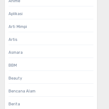
Anime
Aplikasi
Arti Mimpi
Artis
Asmara
BBM
Beauty
Bencana Alam
Berita