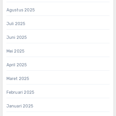
Agustus 2025
Juli 2025
Juni 2025
Mei 2025
April 2025
Maret 2025
Februari 2025
Januari 2025