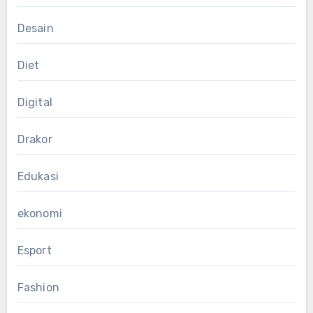
Desain
Diet
Digital
Drakor
Edukasi
ekonomi
Esport
Fashion