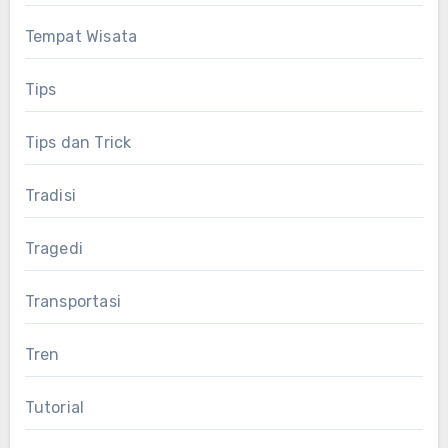
Tempat Wisata
Tips
Tips dan Trick
Tradisi
Tragedi
Transportasi
Tren
Tutorial