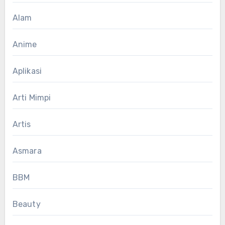
Alam
Anime
Aplikasi
Arti Mimpi
Artis
Asmara
BBM
Beauty