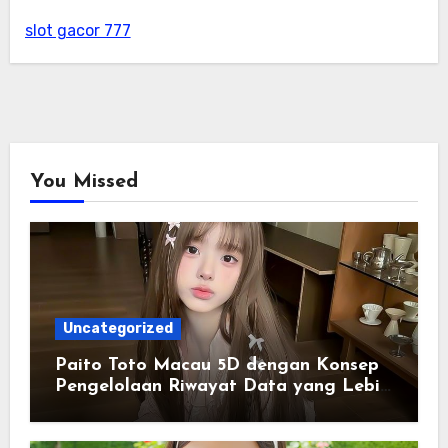
slot gacor 777
You Missed
Uncategorized
Paito Toto Macau 5D dengan Konsep
Pengelolaan Riwayat Data yang Lebih
Lengkap dan Sistematis