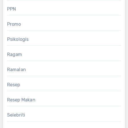
PPN
Promo
Psikologis
Ragam
Ramalan
Resep
Resep Makan
Selebriti