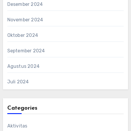
Desember 2024
November 2024
Oktober 2024
September 2024
Agustus 2024
Juli 2024
Categories
Aktivitas