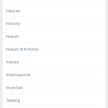
hiburan
Historis
Hukum
Hukum & Kriminal
Inovasi
Internasional
investasi
Jepang