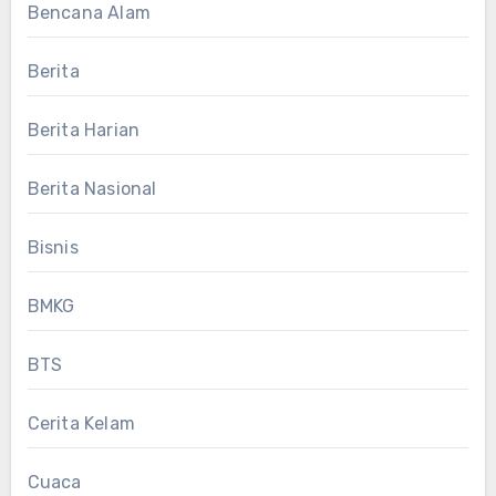
Bencana Alam
Berita
Berita Harian
Berita Nasional
Bisnis
BMKG
BTS
Cerita Kelam
Cuaca