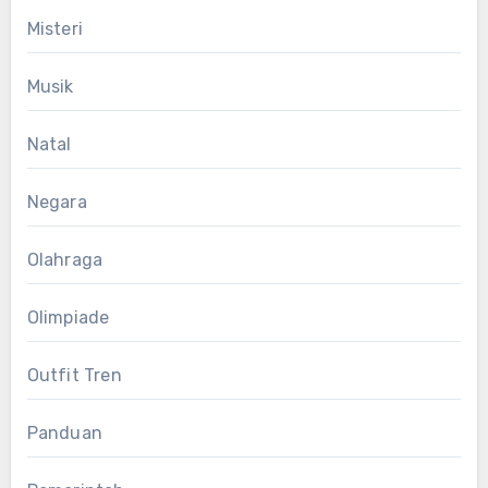
Misteri
Musik
Natal
Negara
Olahraga
Olimpiade
Outfit Tren
Panduan