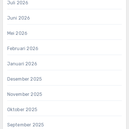
Juli 2026
Juni 2026
Mei 2026
Februari 2026
Januari 2026
Desember 2025
November 2025
Oktober 2025
September 2025