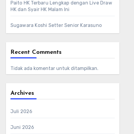
Paito HK Terbaru Lengkap dengan Live Draw
HK dan Syair HK Malam Ini
Sugawara Koshi Setter Senior Karasuno
Recent Comments
Tidak ada komentar untuk ditampilkan.
Archives
Juli 2026
Juni 2026