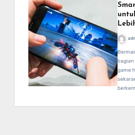
Smar
untu
Lebi
ad
Bermain game di smartphone memang sudah menjadi
bagian 
game ha
sekara
berkem