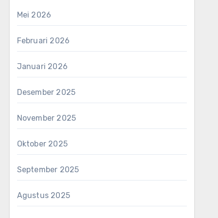
Mei 2026
Februari 2026
Januari 2026
Desember 2025
November 2025
Oktober 2025
September 2025
Agustus 2025