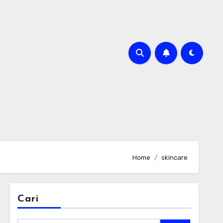
Home
skincare
Cari