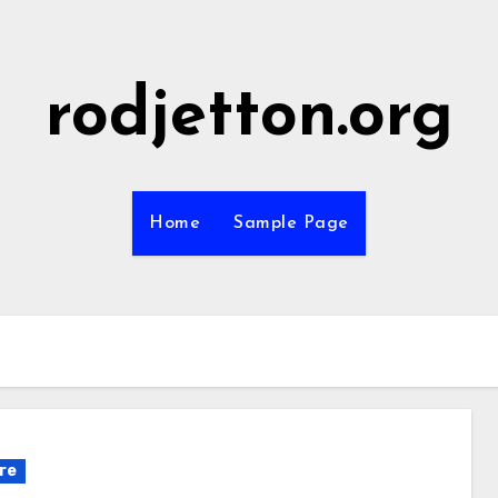
rodjetton.org
Home
Sample Page
re