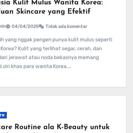
sia Kulit Mulus Wanita Korea:
uan Skincare yang Efektif
min
04/04/2025
Tidak ada komentar
Korea? Kulit yang terlihat segar, cerah, dan
dari jerawat atau noda bekasnya memang
 ciri khas para wanita Korea.…
re
care Routine ala K-Beauty untuk