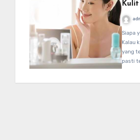
Kuli
ad
Siapa yang nggak mau punya kulit glowing dan sehat?
Kalau k
yang te
pasti t