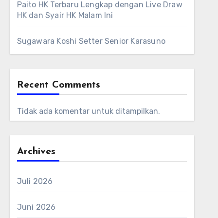
Paito HK Terbaru Lengkap dengan Live Draw
HK dan Syair HK Malam Ini
Sugawara Koshi Setter Senior Karasuno
Recent Comments
Tidak ada komentar untuk ditampilkan.
Archives
Juli 2026
Juni 2026