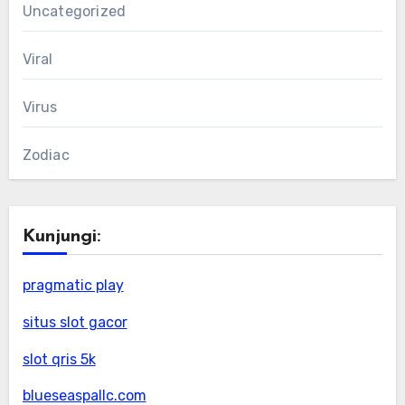
Uncategorized
Viral
Virus
Zodiac
Kunjungi:
pragmatic play
situs slot gacor
slot qris 5k
blueseaspallc.com