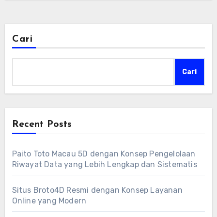
Cari
Cari
Recent Posts
Paito Toto Macau 5D dengan Konsep Pengelolaan
Riwayat Data yang Lebih Lengkap dan Sistematis
Situs Broto4D Resmi dengan Konsep Layanan
Online yang Modern