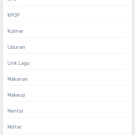
KPOP
Kuliner
Liburan
Lirik Lagu
Makanan
Makeup
Mental
Militer