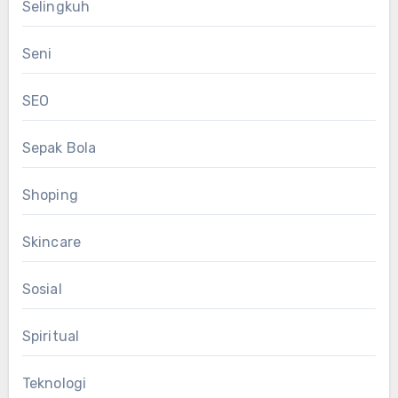
Selingkuh
Seni
SEO
Sepak Bola
Shoping
Skincare
Sosial
Spiritual
Teknologi