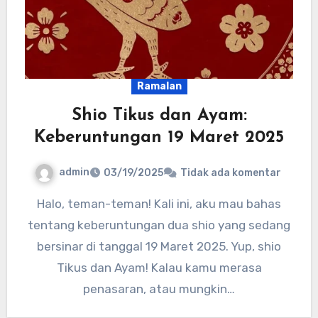
Ramalan
Shio Tikus dan Ayam:
Keberuntungan 19 Maret 2025
admin
03/19/2025
Tidak ada komentar
Halo, teman-teman! Kali ini, aku mau bahas
tentang keberuntungan dua shio yang sedang
bersinar di tanggal 19 Maret 2025. Yup, shio
Tikus dan Ayam! Kalau kamu merasa
penasaran, atau mungkin…