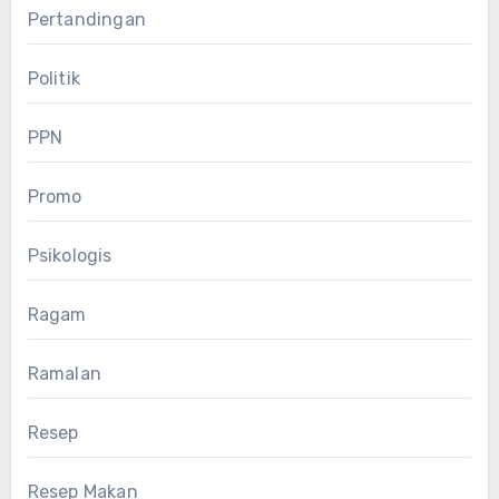
Pertandingan
Politik
PPN
Promo
Psikologis
Ragam
Ramalan
Resep
Resep Makan