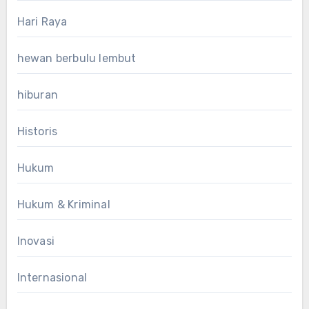
Hari Raya
hewan berbulu lembut
hiburan
Historis
Hukum
Hukum & Kriminal
Inovasi
Internasional