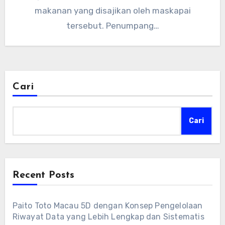
makanan yang disajikan oleh maskapai
tersebut. Penumpang…
Cari
Cari
Recent Posts
Paito Toto Macau 5D dengan Konsep Pengelolaan
Riwayat Data yang Lebih Lengkap dan Sistematis