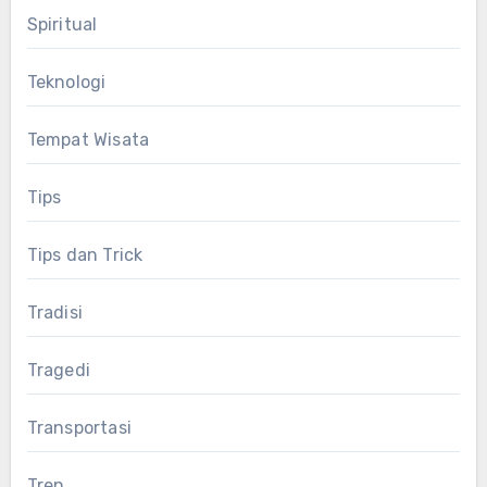
Spiritual
Teknologi
Tempat Wisata
Tips
Tips dan Trick
Tradisi
Tragedi
Transportasi
Tren