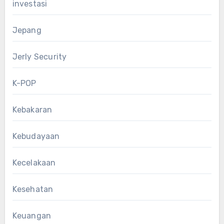
investasi
Jepang
Jerly Security
K-POP
Kebakaran
Kebudayaan
Kecelakaan
Kesehatan
Keuangan