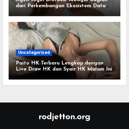
dari Perkembangan Ekosistem Data
Digital Saat Ini
Uncategorized
Paito HK Terbaru Lengkap dengan
Live Draw HK dan Syair HK Malam Ini
rodjetton.org