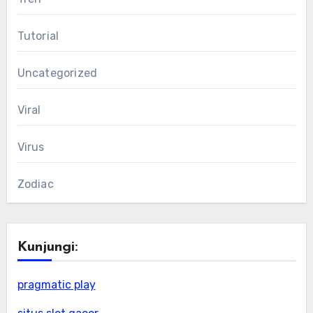
Tutorial
Uncategorized
Viral
Virus
Zodiac
Kunjungi:
pragmatic play