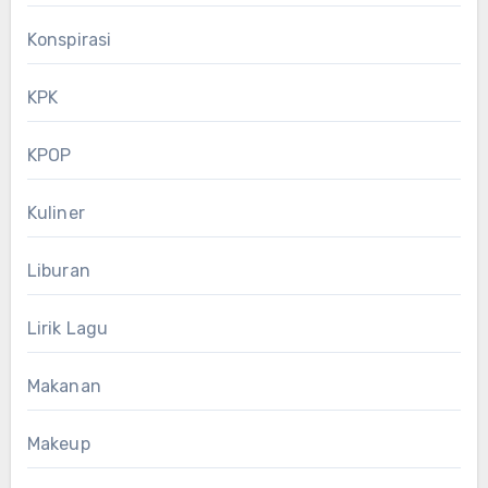
Konspirasi
KPK
KPOP
Kuliner
Liburan
Lirik Lagu
Makanan
Makeup