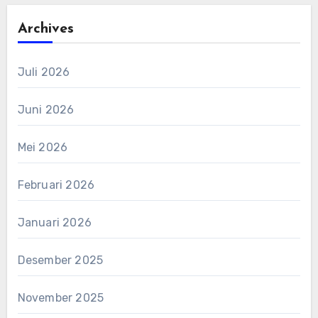
Archives
Juli 2026
Juni 2026
Mei 2026
Februari 2026
Januari 2026
Desember 2025
November 2025