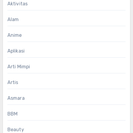
Aktivitas
Alam
Anime
Aplikasi
Arti Mimpi
Artis
Asmara
BBM
Beauty