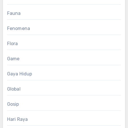
Fauna
Fenomena
Flora
Game
Gaya Hidup
Global
Gosip
Hari Raya