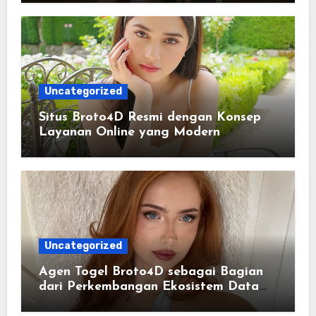
Uncategorized
Situs Broto4D Resmi dengan Konsep
Layanan Online yang Modern
Uncategorized
Agen Togel Broto4D sebagai Bagian
dari Perkembangan Ekosistem Data
Digital Saat Ini