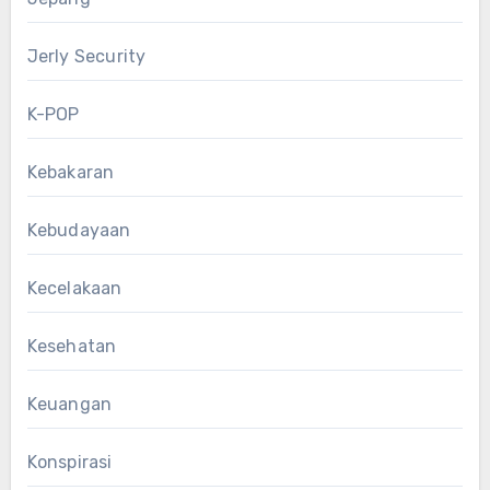
Jerly Security
K-POP
Kebakaran
Kebudayaan
Kecelakaan
Kesehatan
Keuangan
Konspirasi