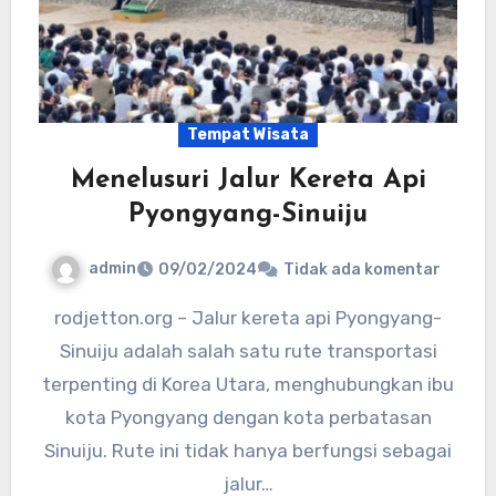
Tempat Wisata
Menelusuri Jalur Kereta Api
Pyongyang-Sinuiju
admin
09/02/2024
Tidak ada komentar
rodjetton.org – Jalur kereta api Pyongyang-
Sinuiju adalah salah satu rute transportasi
terpenting di Korea Utara, menghubungkan ibu
kota Pyongyang dengan kota perbatasan
Sinuiju. Rute ini tidak hanya berfungsi sebagai
jalur…