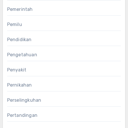
Pemerintah
Pemilu
Pendidikan
Pengetahuan
Penyakit
Pernikahan
Perselingkuhan
Pertandingan