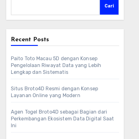
Cari
Recent Posts
Paito Toto Macau 5D dengan Konsep
Pengelolaan Riwayat Data yang Lebih
Lengkap dan Sistematis
Situs Broto4D Resmi dengan Konsep
Layanan Online yang Modern
Agen Togel Broto4D sebagai Bagian dari
Perkembangan Ekosistem Data Digital Saat
Ini