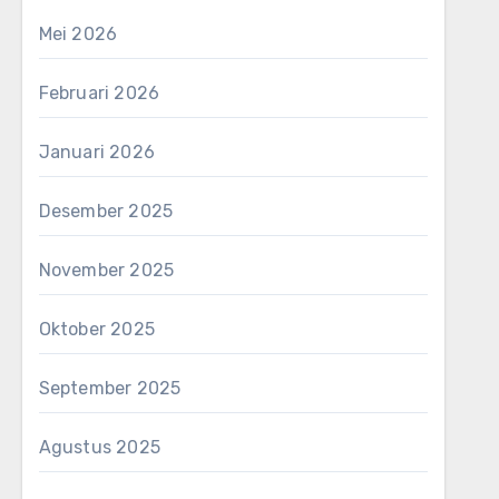
Mei 2026
Februari 2026
Januari 2026
Desember 2025
November 2025
Oktober 2025
September 2025
Agustus 2025