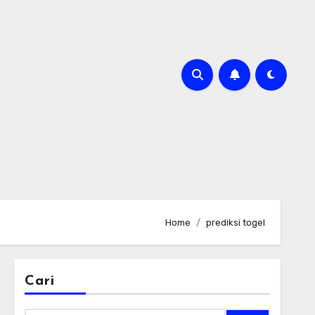
Home
prediksi togel
Cari