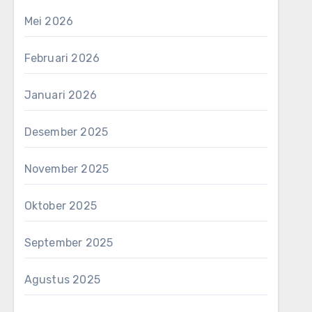
Mei 2026
Februari 2026
Januari 2026
Desember 2025
November 2025
Oktober 2025
September 2025
Agustus 2025