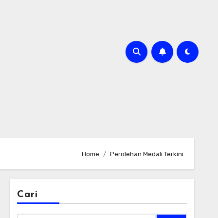
Home
Perolehan Medali Terkini
Cari