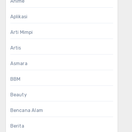
Anime
Aplikasi
Arti Mimpi
Artis
Asmara
BBM
Beauty
Bencana Alam
Berita