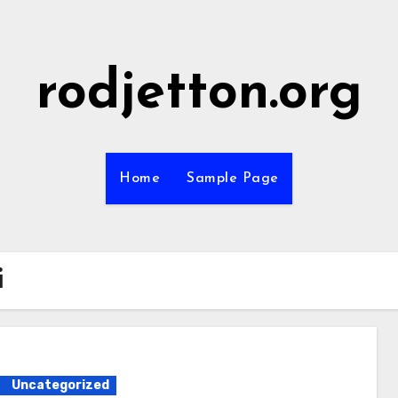
rodjetton.org
Home
Sample Page
i
Uncategorized