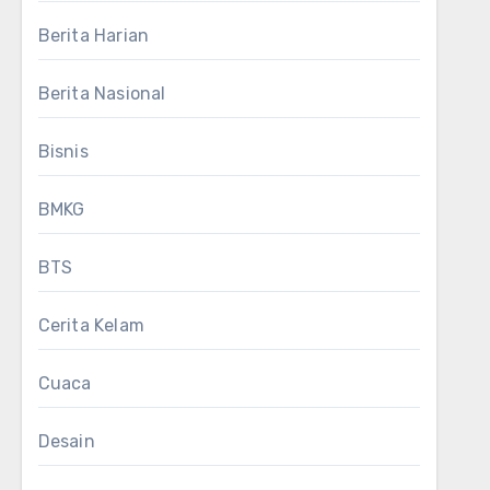
Berita Harian
Berita Nasional
Bisnis
BMKG
BTS
Cerita Kelam
Cuaca
Desain