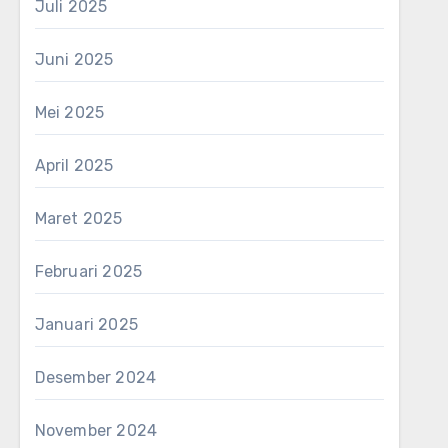
Juli 2025
Juni 2025
Mei 2025
April 2025
Maret 2025
Februari 2025
Januari 2025
Desember 2024
November 2024