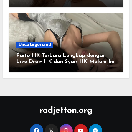
Digital Saat Ini
Uncategorized
Paito HK Terbaru Lengkap dengan
Live Draw HK dan Syair HK Malam Ini
rodjetton.org