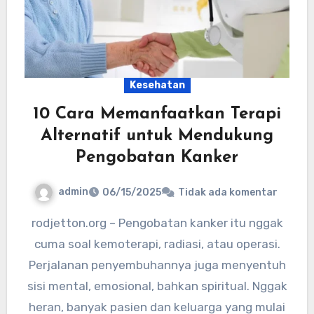
Kesehatan
10 Cara Memanfaatkan Terapi
Alternatif untuk Mendukung
Pengobatan Kanker
admin
06/15/2025
Tidak ada komentar
rodjetton.org – Pengobatan kanker itu nggak
cuma soal kemoterapi, radiasi, atau operasi.
Perjalanan penyembuhannya juga menyentuh
sisi mental, emosional, bahkan spiritual. Nggak
heran, banyak pasien dan keluarga yang mulai