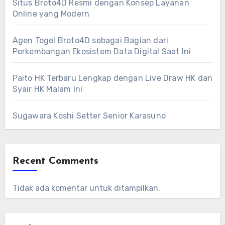
Situs Broto4D Resmi dengan Konsep Layanan
Online yang Modern
Agen Togel Broto4D sebagai Bagian dari
Perkembangan Ekosistem Data Digital Saat Ini
Paito HK Terbaru Lengkap dengan Live Draw HK dan
Syair HK Malam Ini
Sugawara Koshi Setter Senior Karasuno
Recent Comments
Tidak ada komentar untuk ditampilkan.