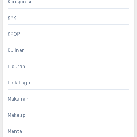
Konspirasi
KPK
KPOP
Kuliner
Liburan
Lirik Lagu
Makanan
Makeup
Mental