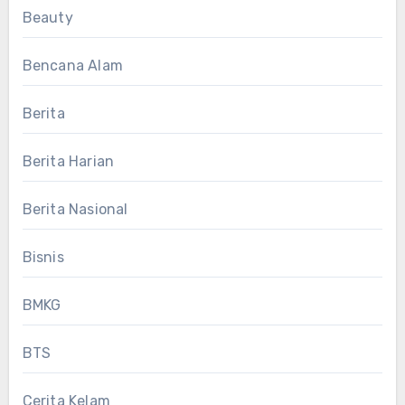
Beauty
Bencana Alam
Berita
Berita Harian
Berita Nasional
Bisnis
BMKG
BTS
Cerita Kelam