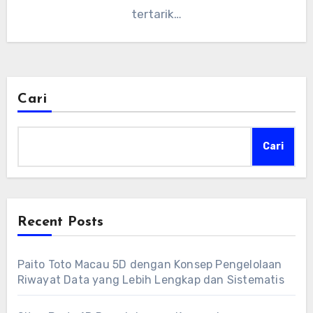
tertarik…
Cari
Cari
Recent Posts
Paito Toto Macau 5D dengan Konsep Pengelolaan
Riwayat Data yang Lebih Lengkap dan Sistematis