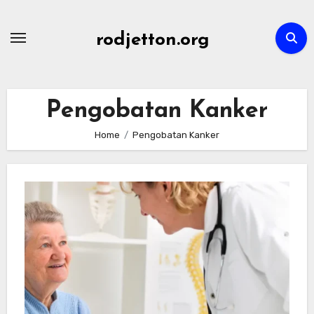
Skip
to
rodjetton.org
content
Pengobatan Kanker
Home
Pengobatan Kanker