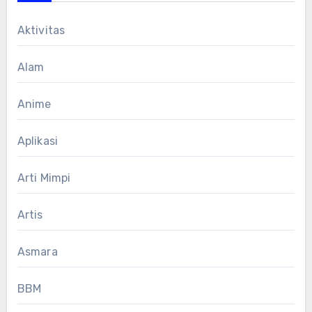
Aktivitas
Alam
Anime
Aplikasi
Arti Mimpi
Artis
Asmara
BBM