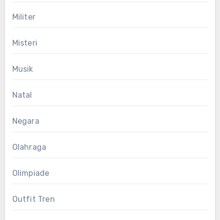
Militer
Misteri
Musik
Natal
Negara
Olahraga
Olimpiade
Outfit Tren