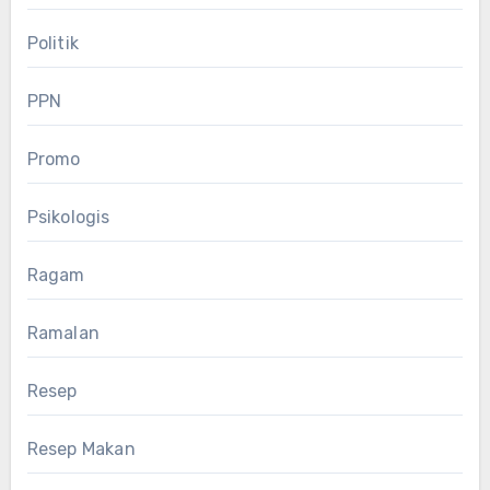
Politik
PPN
Promo
Psikologis
Ragam
Ramalan
Resep
Resep Makan