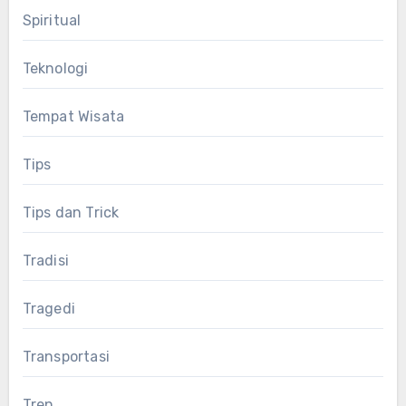
Spiritual
Teknologi
Tempat Wisata
Tips
Tips dan Trick
Tradisi
Tragedi
Transportasi
Tren