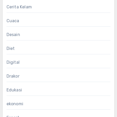
Cerita Kelam
Cuaca
Desain
Diet
Digital
Drakor
Edukasi
ekonomi