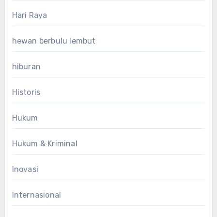
Hari Raya
hewan berbulu lembut
hiburan
Historis
Hukum
Hukum & Kriminal
Inovasi
Internasional