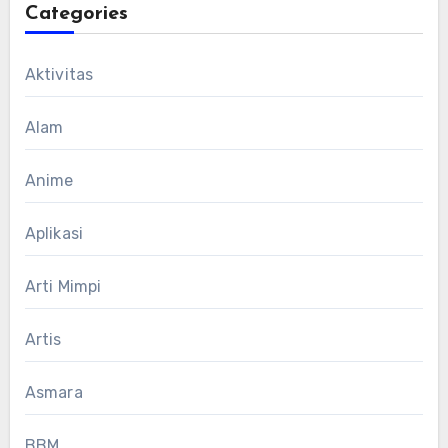
Categories
Aktivitas
Alam
Anime
Aplikasi
Arti Mimpi
Artis
Asmara
BBM