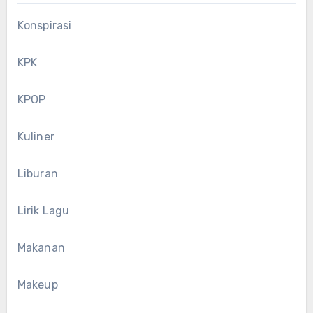
Konspirasi
KPK
KPOP
Kuliner
Liburan
Lirik Lagu
Makanan
Makeup