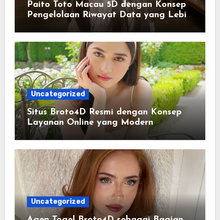
Paito Toto Macau 5D dengan Konsep
Pengelolaan Riwayat Data yang Lebih
Lengkap dan Sistematis
Uncategorized
Situs Broto4D Resmi dengan Konsep
Layanan Online yang Modern
Uncategorized
Agen Togel Broto4D sebagai Bagian