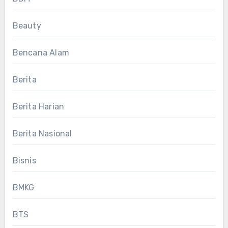
Beauty
Bencana Alam
Berita
Berita Harian
Berita Nasional
Bisnis
BMKG
BTS