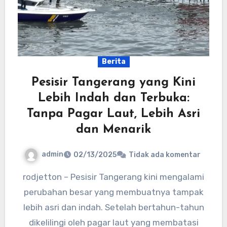
Berita
Pesisir Tangerang yang Kini
Lebih Indah dan Terbuka:
Tanpa Pagar Laut, Lebih Asri
dan Menarik
admin
02/13/2025
Tidak ada komentar
rodjetton – Pesisir Tangerang kini mengalami
perubahan besar yang membuatnya tampak
lebih asri dan indah. Setelah bertahun-tahun
dikelilingi oleh pagar laut yang membatasi