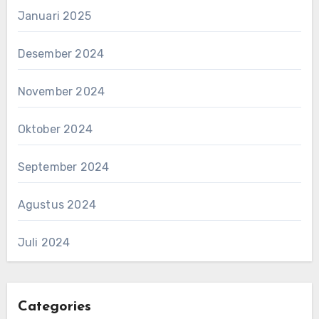
Januari 2025
Desember 2024
November 2024
Oktober 2024
September 2024
Agustus 2024
Juli 2024
Categories