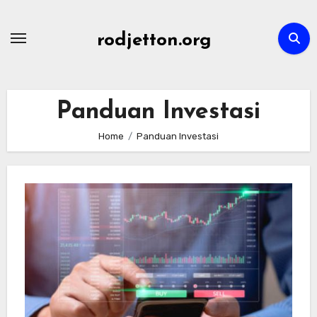
Skip
to
rodjetton.org
content
Panduan Investasi
Home
Panduan Investasi