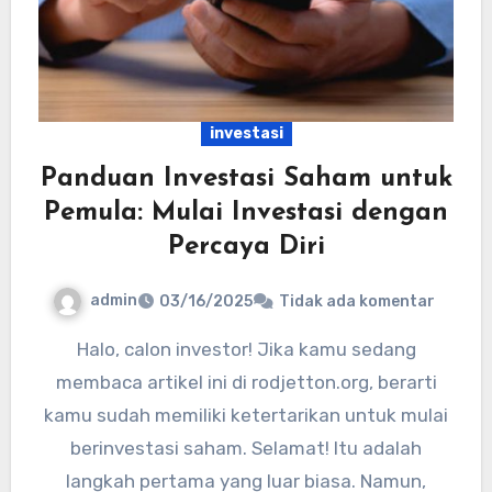
investasi
Panduan Investasi Saham untuk
Pemula: Mulai Investasi dengan
Percaya Diri
admin
03/16/2025
Tidak ada komentar
Halo, calon investor! Jika kamu sedang
membaca artikel ini di rodjetton.org, berarti
kamu sudah memiliki ketertarikan untuk mulai
berinvestasi saham. Selamat! Itu adalah
langkah pertama yang luar biasa. Namun,