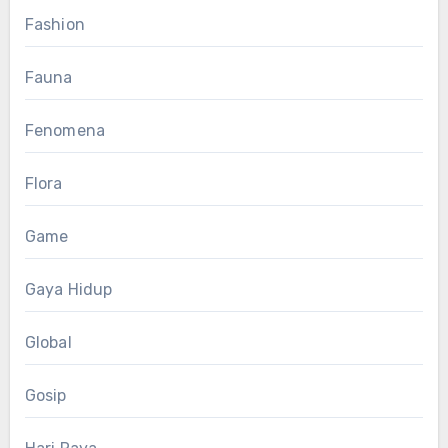
Fashion
Fauna
Fenomena
Flora
Game
Gaya Hidup
Global
Gosip