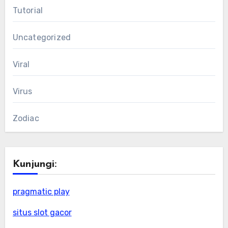
Tutorial
Uncategorized
Viral
Virus
Zodiac
Kunjungi:
pragmatic play
situs slot gacor