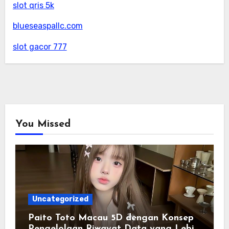
slot qris 5k
blueseaspallc.com
slot gacor 777
You Missed
Uncategorized
Paito Toto Macau 5D dengan Konsep
Pengelolaan Riwayat Data yang Lebih