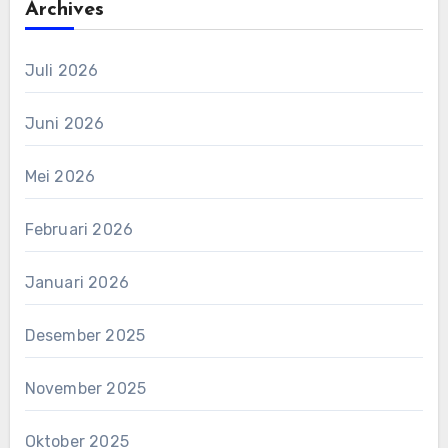
Archives
Juli 2026
Juni 2026
Mei 2026
Februari 2026
Januari 2026
Desember 2025
November 2025
Oktober 2025