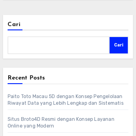
Cari
Cari
Recent Posts
Paito Toto Macau 5D dengan Konsep Pengelolaan
Riwayat Data yang Lebih Lengkap dan Sistematis
Situs Broto4D Resmi dengan Konsep Layanan
Online yang Modern