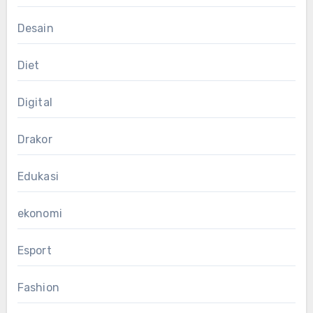
Desain
Diet
Digital
Drakor
Edukasi
ekonomi
Esport
Fashion