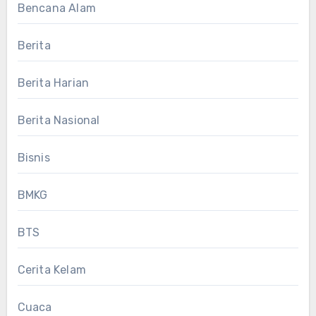
Bencana Alam
Berita
Berita Harian
Berita Nasional
Bisnis
BMKG
BTS
Cerita Kelam
Cuaca