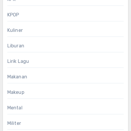
KPOP
Kuliner
Liburan
Lirik Lagu
Makanan
Makeup
Mental
Militer