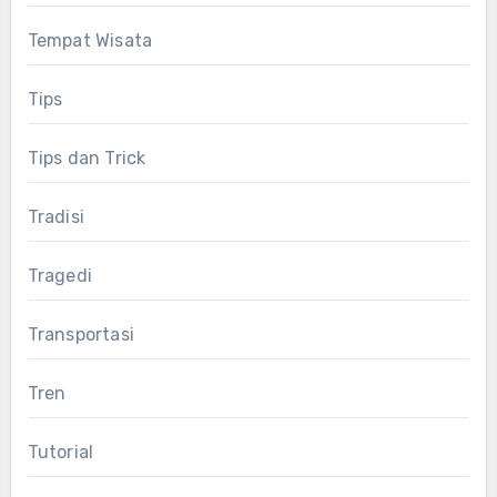
Tempat Wisata
Tips
Tips dan Trick
Tradisi
Tragedi
Transportasi
Tren
Tutorial