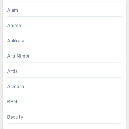
Alam
Anime
Aplikasi
Arti Mimpi
Artis
Asmara
BBM
Beauty