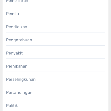
Pemerintah
Pemilu
Pendidikan
Pengetahuan
Penyakit
Pernikahan
Perselingkuhan
Pertandingan
Politik