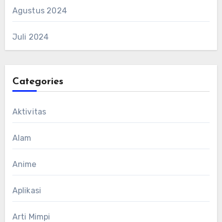
Agustus 2024
Juli 2024
Categories
Aktivitas
Alam
Anime
Aplikasi
Arti Mimpi