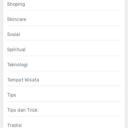
Shoping
Skincare
Sosial
Spiritual
Teknologi
Tempat Wisata
Tips
Tips dan Trick
Tradisi