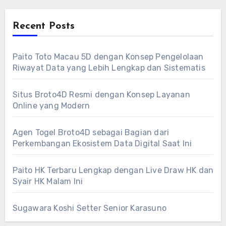
Recent Posts
Paito Toto Macau 5D dengan Konsep Pengelolaan
Riwayat Data yang Lebih Lengkap dan Sistematis
Situs Broto4D Resmi dengan Konsep Layanan
Online yang Modern
Agen Togel Broto4D sebagai Bagian dari
Perkembangan Ekosistem Data Digital Saat Ini
Paito HK Terbaru Lengkap dengan Live Draw HK dan
Syair HK Malam Ini
Sugawara Koshi Setter Senior Karasuno