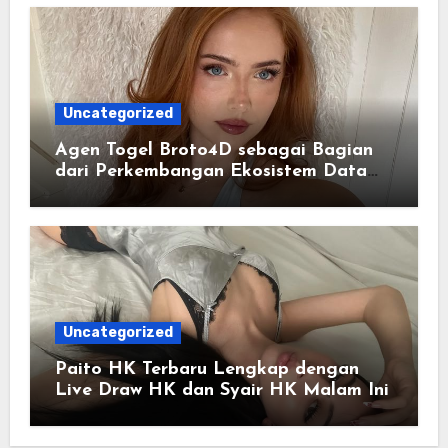
Uncategorized
Agen Togel Broto4D sebagai Bagian
dari Perkembangan Ekosistem Data
Digital Saat Ini
Uncategorized
Paito HK Terbaru Lengkap dengan
Live Draw HK dan Syair HK Malam Ini