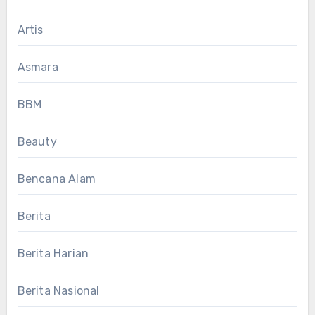
Artis
Asmara
BBM
Beauty
Bencana Alam
Berita
Berita Harian
Berita Nasional