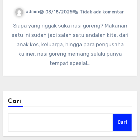
admin
03/18/2025
Tidak ada komentar
Siapa yang nggak suka nasi goreng? Makanan
satu ini sudah jadi salah satu andalan kita, dari
anak kos, keluarga, hingga para pengusaha
kuliner, nasi goreng memang selalu punya
tempat spesial…
Cari
Cari