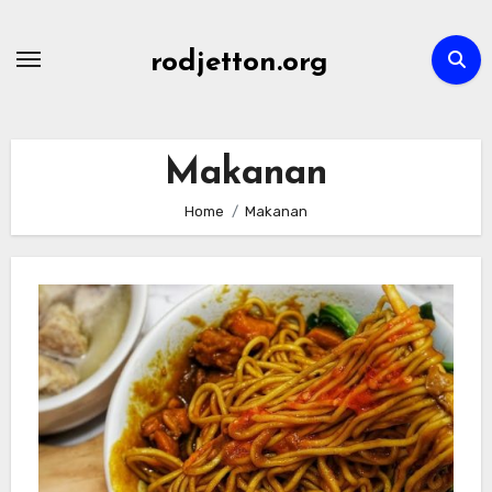
Skip
to
rodjetton.org
content
Makanan
Home
Makanan