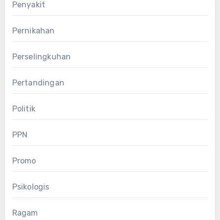
Penyakit
Pernikahan
Perselingkuhan
Pertandingan
Politik
PPN
Promo
Psikologis
Ragam