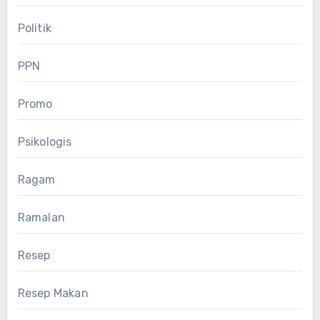
Politik
PPN
Promo
Psikologis
Ragam
Ramalan
Resep
Resep Makan