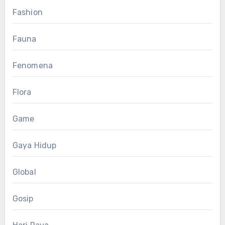
Fashion
Fauna
Fenomena
Flora
Game
Gaya Hidup
Global
Gosip