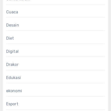
Cuaca
Desain
Diet
Digital
Drakor
Edukasi
ekonomi
Esport