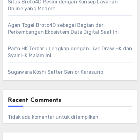
Situs Broto4D Resmi dengan Konsep Layanan
Online yang Modern
Agen Togel Broto4D sebagai Bagian dari
Perkembangan Ekosistem Data Digital Saat Ini
Paito HK Terbaru Lengkap dengan Live Draw HK dan
Syair HK Malam Ini
Sugawara Koshi Setter Senior Karasuno
Recent Comments
Tidak ada komentar untuk ditampilkan.