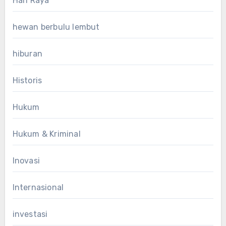
Hari Raya
hewan berbulu lembut
hiburan
Historis
Hukum
Hukum & Kriminal
Inovasi
Internasional
investasi