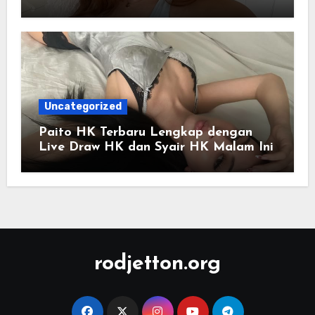
Digital Saat Ini
Uncategorized
Paito HK Terbaru Lengkap dengan
Live Draw HK dan Syair HK Malam Ini
rodjetton.org