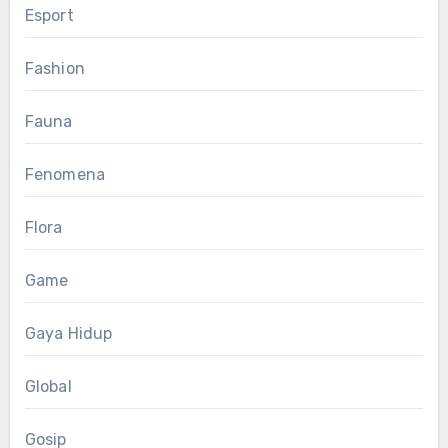
Esport
Fashion
Fauna
Fenomena
Flora
Game
Gaya Hidup
Global
Gosip