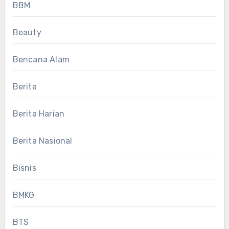
BBM
Beauty
Bencana Alam
Berita
Berita Harian
Berita Nasional
Bisnis
BMKG
BTS