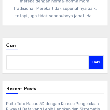
mereka dengan norma-norma moral
tradisional. Mereka tidak sepenuhnya baik,
tetapi juga tidak sepenuhnya jahat. Hal…
Cari
Cari
Recent Posts
Paito Toto Macau 5D dengan Konsep Pengelolaan
Riwayat Data yang Lebih Lengkap dan Sistematis