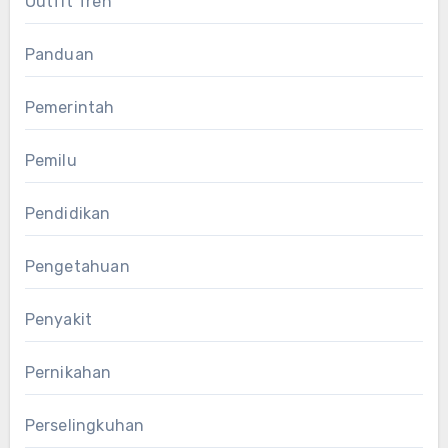
Outfit Tren
Panduan
Pemerintah
Pemilu
Pendidikan
Pengetahuan
Penyakit
Pernikahan
Perselingkuhan