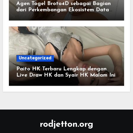
Agen Togel Broto4D sebagai Bagian
dari Perkembangan Ekosistem Data
Digital Saat Ini
Uncategorized
Paito HK Terbaru Lengkap dengan
Live Draw HK dan Syair HK Malam Ini
rodjetton.org