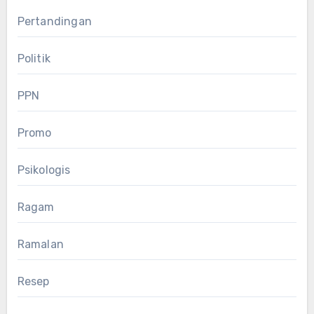
Pertandingan
Politik
PPN
Promo
Psikologis
Ragam
Ramalan
Resep