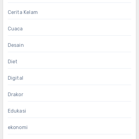
Cerita Kelam
Cuaca
Desain
Diet
Digital
Drakor
Edukasi
ekonomi