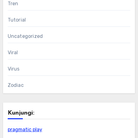
Tren
Tutorial
Uncategorized
Viral
Virus
Zodiac
Kunjungi:
pragmatic play