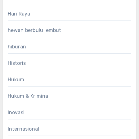
Hari Raya
hewan berbulu lembut
hiburan
Historis
Hukum
Hukum & Kriminal
Inovasi
Internasional