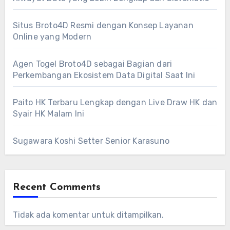
Situs Broto4D Resmi dengan Konsep Layanan
Online yang Modern
Agen Togel Broto4D sebagai Bagian dari
Perkembangan Ekosistem Data Digital Saat Ini
Paito HK Terbaru Lengkap dengan Live Draw HK dan
Syair HK Malam Ini
Sugawara Koshi Setter Senior Karasuno
Recent Comments
Tidak ada komentar untuk ditampilkan.