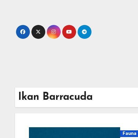
Skip
to
content
Ikan Barracuda
Fauna