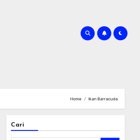
Home
Ikan Barracuda
Cari