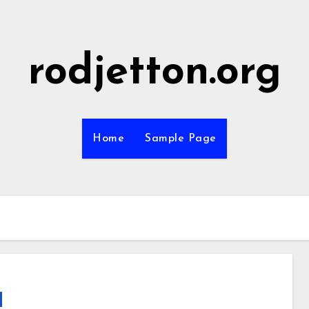
rodjetton.org
Home
Sample Page