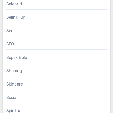
Selebriti
Selingkuh
Seni
SEO
Sepak Bola
Shoping
Skincare
Sosial
Spiritual