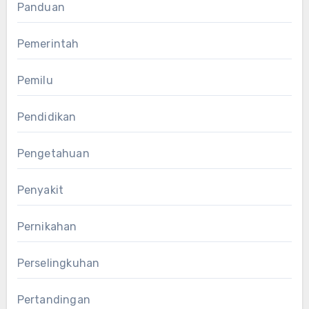
Panduan
Pemerintah
Pemilu
Pendidikan
Pengetahuan
Penyakit
Pernikahan
Perselingkuhan
Pertandingan