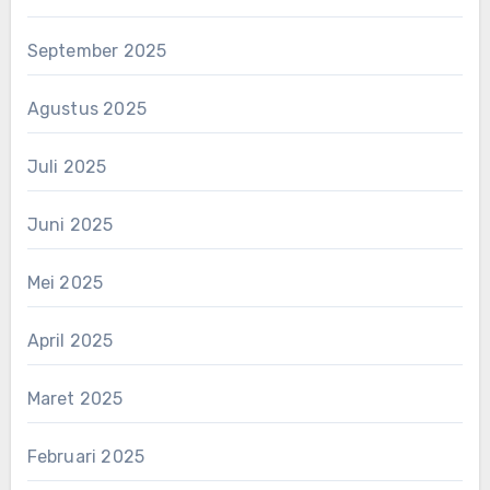
September 2025
Agustus 2025
Juli 2025
Juni 2025
Mei 2025
April 2025
Maret 2025
Februari 2025