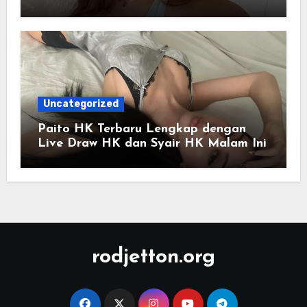
Digital Saat Ini
Uncategorized
Paito HK Terbaru Lengkap dengan
Live Draw HK dan Syair HK Malam Ini
rodjetton.org