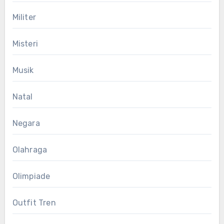
Militer
Misteri
Musik
Natal
Negara
Olahraga
Olimpiade
Outfit Tren