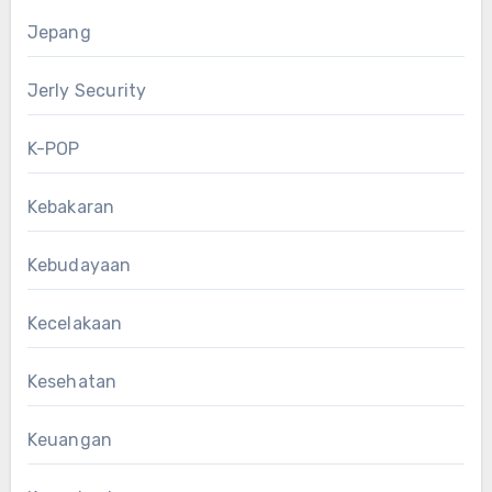
Jepang
Jerly Security
K-POP
Kebakaran
Kebudayaan
Kecelakaan
Kesehatan
Keuangan