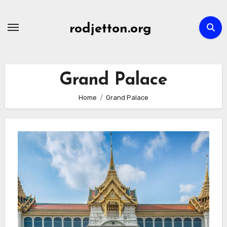
Skip
to
rodjetton.org
content
Grand Palace
Home
Grand Palace