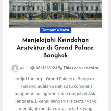
Tempat Wisata
Menjelajahi Keindahan
Arsitektur di Grand Palace,
Bangkok
admin
08/12/2024
Tidak ada komentar
rodjetton.org – Grand Palace di Bangkok,
Thailand, adalah salah satu kompleks
bangunan paling ikonik dan megah di Asia
Tenggara. Dikenal dengan arsitektur yang
menakjubkan dan detail artistik yang