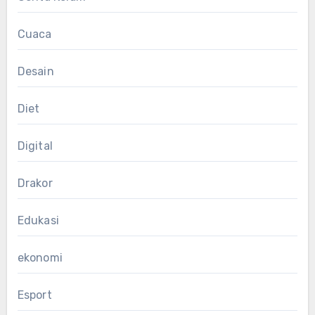
Cuaca
Desain
Diet
Digital
Drakor
Edukasi
ekonomi
Esport