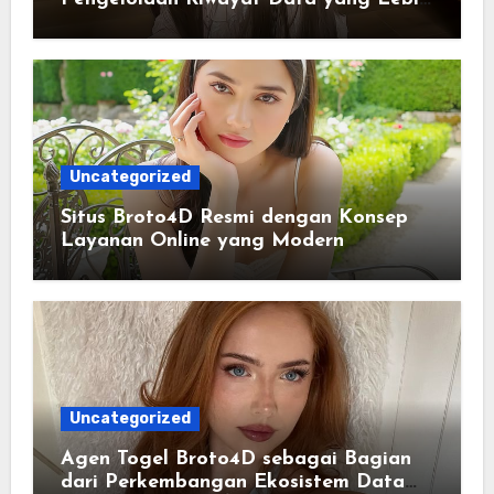
Lengkap dan Sistematis
Uncategorized
Situs Broto4D Resmi dengan Konsep
Layanan Online yang Modern
Uncategorized
Agen Togel Broto4D sebagai Bagian
dari Perkembangan Ekosistem Data