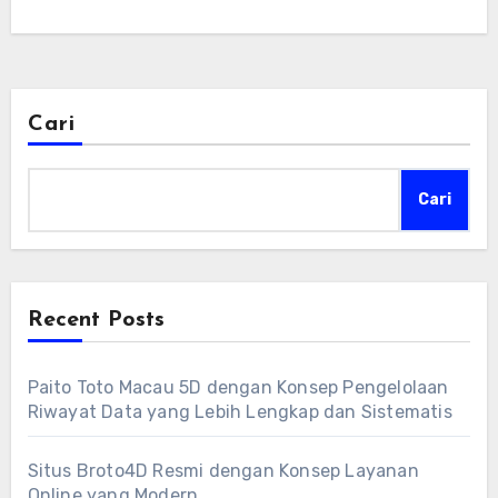
Cari
Cari
Recent Posts
Paito Toto Macau 5D dengan Konsep Pengelolaan
Riwayat Data yang Lebih Lengkap dan Sistematis
Situs Broto4D Resmi dengan Konsep Layanan
Online yang Modern