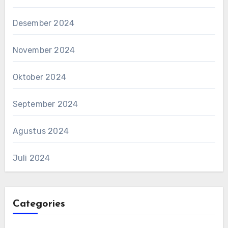
Desember 2024
November 2024
Oktober 2024
September 2024
Agustus 2024
Juli 2024
Categories