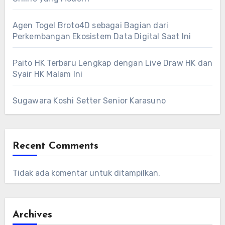
Agen Togel Broto4D sebagai Bagian dari
Perkembangan Ekosistem Data Digital Saat Ini
Paito HK Terbaru Lengkap dengan Live Draw HK dan
Syair HK Malam Ini
Sugawara Koshi Setter Senior Karasuno
Recent Comments
Tidak ada komentar untuk ditampilkan.
Archives