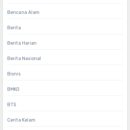
Bencana Alam
Berita
Berita Harian
Berita Nasional
Bisnis
BMKG
BTS
Cerita Kelam