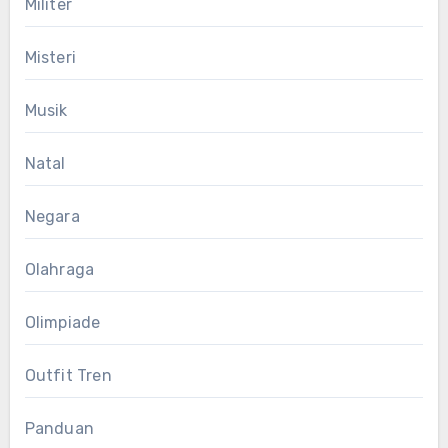
Militer
Misteri
Musik
Natal
Negara
Olahraga
Olimpiade
Outfit Tren
Panduan