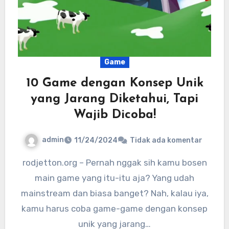
Game
10 Game dengan Konsep Unik
yang Jarang Diketahui, Tapi
Wajib Dicoba!
admin
11/24/2024
Tidak ada komentar
rodjetton.org – Pernah nggak sih kamu bosen
main game yang itu-itu aja? Yang udah
mainstream dan biasa banget? Nah, kalau iya,
kamu harus coba game-game dengan konsep
unik yang jarang…