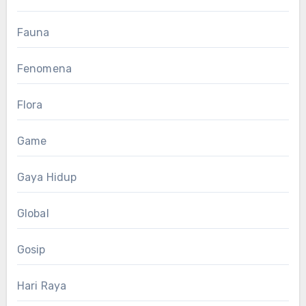
Fauna
Fenomena
Flora
Game
Gaya Hidup
Global
Gosip
Hari Raya