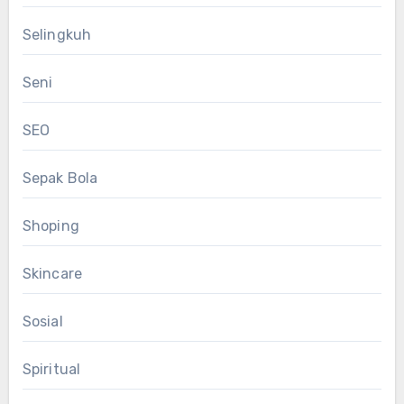
Selingkuh
Seni
SEO
Sepak Bola
Shoping
Skincare
Sosial
Spiritual