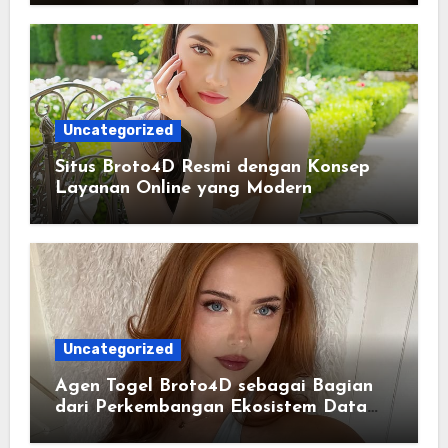
Uncategorized
Situs Broto4D Resmi dengan Konsep
Layanan Online yang Modern
Uncategorized
Agen Togel Broto4D sebagai Bagian
dari Perkembangan Ekosistem Data
Digital Saat Ini