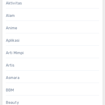
Aktivitas
Alam
Anime
Aplikasi
Arti Mimpi
Artis
Asmara
BBM
Beauty