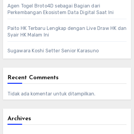
Agen Togel Broto4D sebagai Bagian dari
Perkembangan Ekosistem Data Digital Saat Ini
Paito HK Terbaru Lengkap dengan Live Draw HK dan
Syair HK Malam Ini
Sugawara Koshi Setter Senior Karasuno
Recent Comments
Tidak ada komentar untuk ditampilkan.
Archives