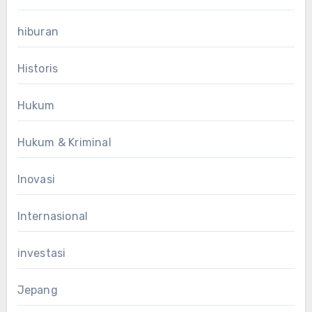
hiburan
Historis
Hukum
Hukum & Kriminal
Inovasi
Internasional
investasi
Jepang