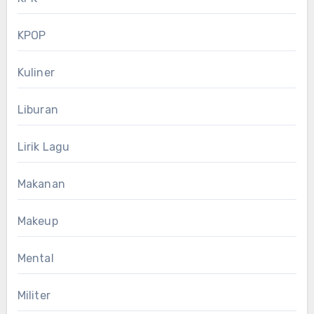
KPOP
Kuliner
Liburan
Lirik Lagu
Makanan
Makeup
Mental
Militer