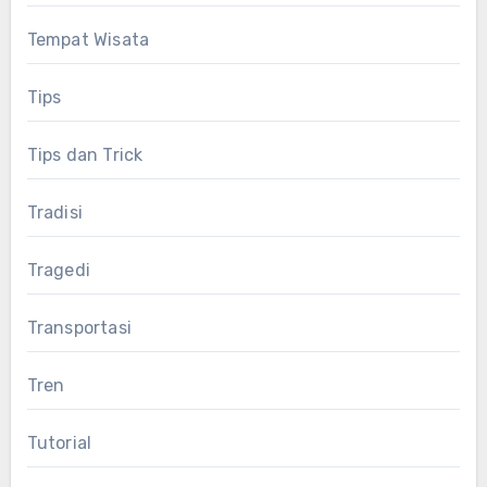
Tempat Wisata
Tips
Tips dan Trick
Tradisi
Tragedi
Transportasi
Tren
Tutorial