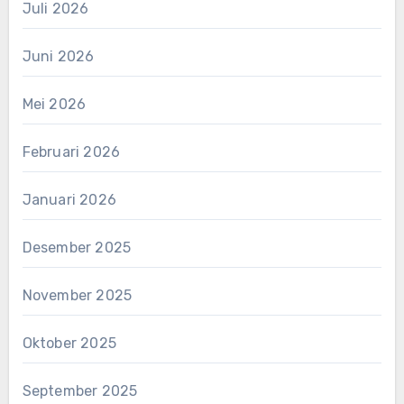
Juli 2026
Juni 2026
Mei 2026
Februari 2026
Januari 2026
Desember 2025
November 2025
Oktober 2025
September 2025