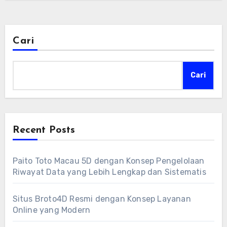
Cari
Cari
Recent Posts
Paito Toto Macau 5D dengan Konsep Pengelolaan
Riwayat Data yang Lebih Lengkap dan Sistematis
Situs Broto4D Resmi dengan Konsep Layanan
Online yang Modern