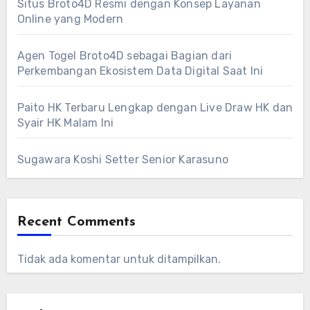
Situs Broto4D Resmi dengan Konsep Layanan
Online yang Modern
Agen Togel Broto4D sebagai Bagian dari
Perkembangan Ekosistem Data Digital Saat Ini
Paito HK Terbaru Lengkap dengan Live Draw HK dan
Syair HK Malam Ini
Sugawara Koshi Setter Senior Karasuno
Recent Comments
Tidak ada komentar untuk ditampilkan.