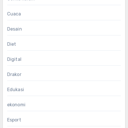
Cuaca
Desain
Diet
Digital
Drakor
Edukasi
ekonomi
Esport