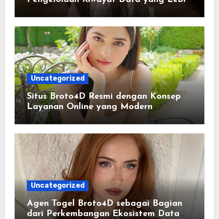
Lengkap dan Sistematis
Uncategorized
Situs Broto4D Resmi dengan Konsep
Layanan Online yang Modern
Uncategorized
Agen Togel Broto4D sebagai Bagian
dari Perkembangan Ekosistem Data