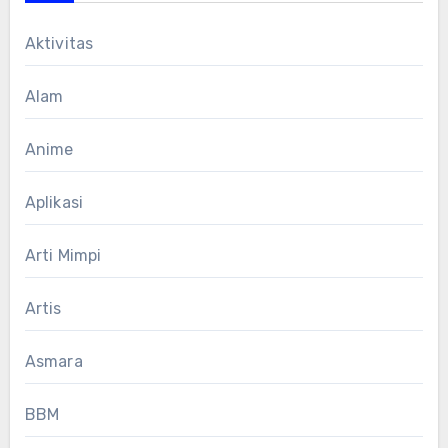
Aktivitas
Alam
Anime
Aplikasi
Arti Mimpi
Artis
Asmara
BBM