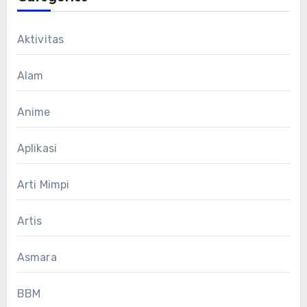
Aktivitas
Alam
Anime
Aplikasi
Arti Mimpi
Artis
Asmara
BBM