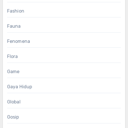
Fashion
Fauna
Fenomena
Flora
Game
Gaya Hidup
Global
Gosip