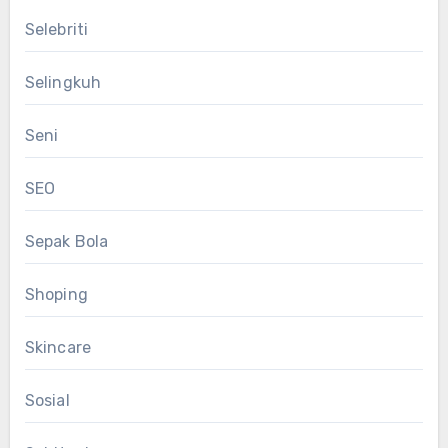
Selebriti
Selingkuh
Seni
SEO
Sepak Bola
Shoping
Skincare
Sosial