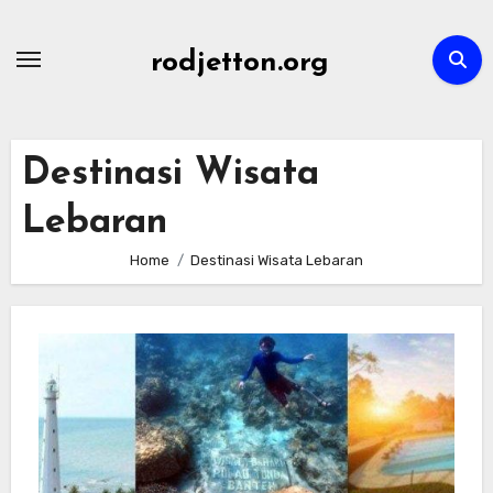
Skip
to
rodjetton.org
content
Destinasi Wisata
Lebaran
Home
Destinasi Wisata Lebaran