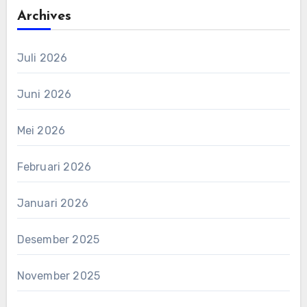
Archives
Juli 2026
Juni 2026
Mei 2026
Februari 2026
Januari 2026
Desember 2025
November 2025