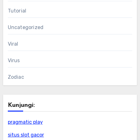
Tutorial
Uncategorized
Viral
Virus
Zodiac
Kunjungi:
pragmatic play
situs slot gacor