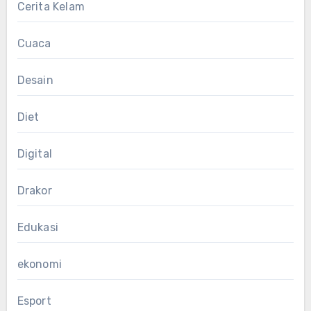
Cerita Kelam
Cuaca
Desain
Diet
Digital
Drakor
Edukasi
ekonomi
Esport