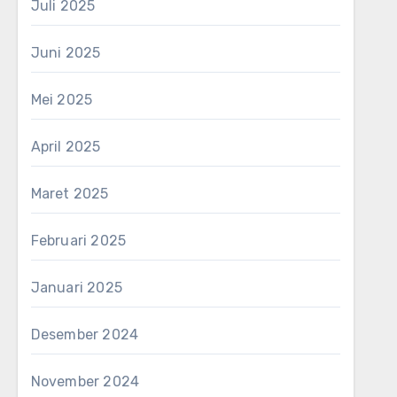
Juli 2025
Juni 2025
Mei 2025
April 2025
Maret 2025
Februari 2025
Januari 2025
Desember 2024
November 2024