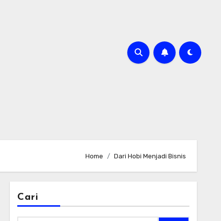
Home
Dari Hobi Menjadi Bisnis
Cari