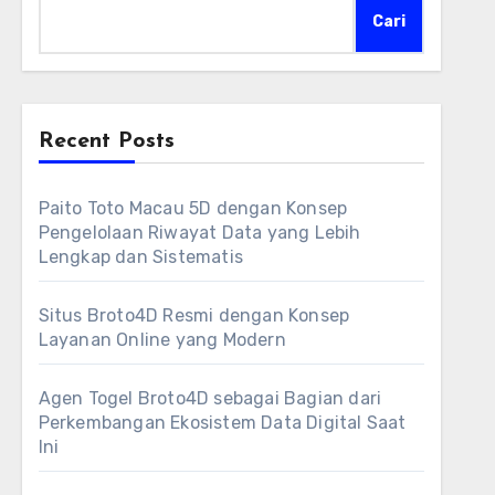
Cari
Recent Posts
Paito Toto Macau 5D dengan Konsep
Pengelolaan Riwayat Data yang Lebih
Lengkap dan Sistematis
Situs Broto4D Resmi dengan Konsep
Layanan Online yang Modern
Agen Togel Broto4D sebagai Bagian dari
Perkembangan Ekosistem Data Digital Saat
Ini