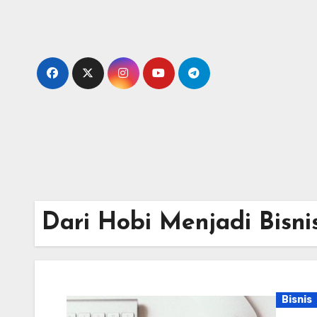
Skip
to
content
Dari Hobi Menjadi Bisni
Bisnis