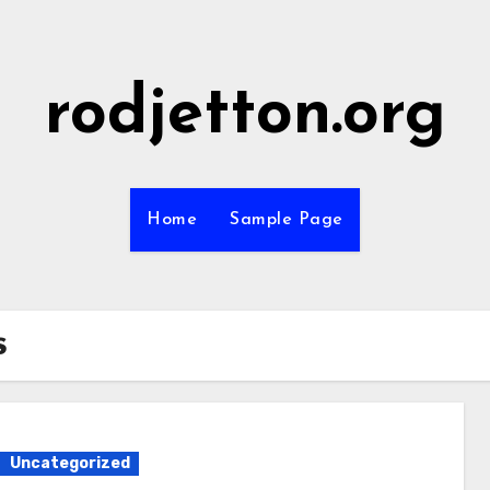
rodjetton.org
Home
Sample Page
s
Uncategorized