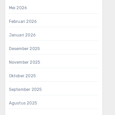
Mei 2026
Februari 2026
Januari 2026
Desember 2025
November 2025
Oktober 2025
September 2025
Agustus 2025