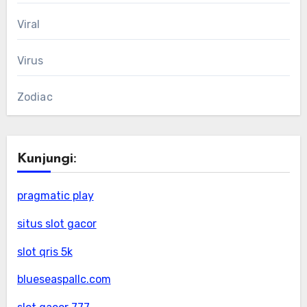
Viral
Virus
Zodiac
Kunjungi:
pragmatic play
situs slot gacor
slot qris 5k
blueseaspallc.com