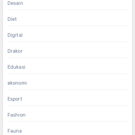
Desain
Diet
Digital
Drakor
Edukasi
ekonomi
Esport
Fashion
Fauna