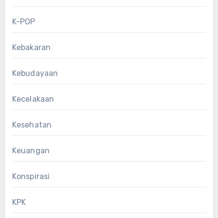
K-POP
Kebakaran
Kebudayaan
Kecelakaan
Kesehatan
Keuangan
Konspirasi
KPK