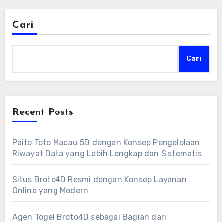
Cari
Cari
Recent Posts
Paito Toto Macau 5D dengan Konsep Pengelolaan
Riwayat Data yang Lebih Lengkap dan Sistematis
Situs Broto4D Resmi dengan Konsep Layanan
Online yang Modern
Agen Togel Broto4D sebagai Bagian dari