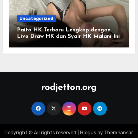
Uncategorized
Paito HK Terbaru Lengkap dengan
Live Draw HK dan Syair HK Malam Ini
rodjetton.org
Copyright © All rights reserved
|
Blogus
by
Themeansar
.