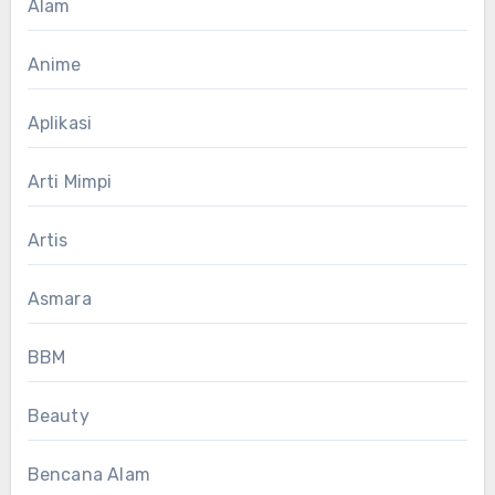
Alam
Anime
Aplikasi
Arti Mimpi
Artis
Asmara
BBM
Beauty
Bencana Alam