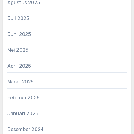
Agustus 2025
Juli 2025
Juni 2025
Mei 2025
April 2025
Maret 2025
Februari 2025
Januari 2025
Desember 2024