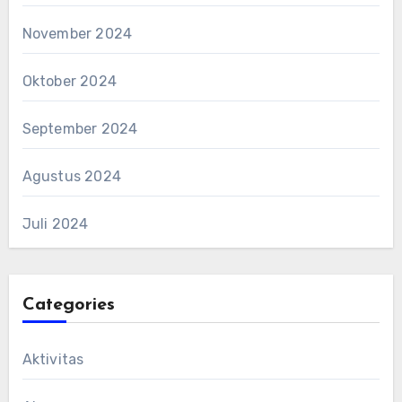
November 2024
Oktober 2024
September 2024
Agustus 2024
Juli 2024
Categories
Aktivitas