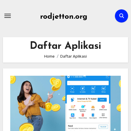
Skip
to
rodjetton.org
content
Daftar Aplikasi
Home
Daftar Aplikasi