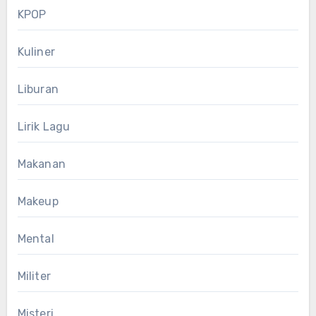
KPOP
Kuliner
Liburan
Lirik Lagu
Makanan
Makeup
Mental
Militer
Misteri