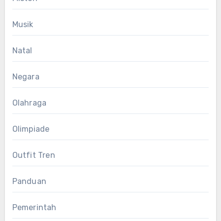
Musik
Natal
Negara
Olahraga
Olimpiade
Outfit Tren
Panduan
Pemerintah