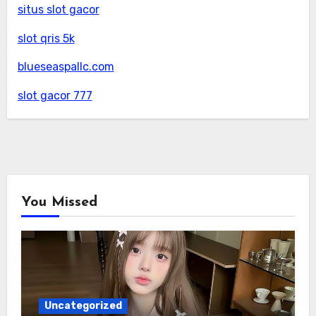
situs slot gacor
slot qris 5k
blueseaspallc.com
slot gacor 777
You Missed
Uncategorized