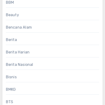
BBM
Beauty
Bencana Alam
Berita
Berita Harian
Berita Nasional
Bisnis
BMKG
BTS