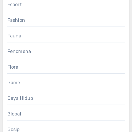
Esport
Fashion
Fauna
Fenomena
Flora
Game
Gaya Hidup
Global
Gosip