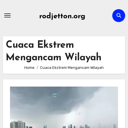
Skip
to
rodjetton.org
content
Cuaca Ekstrem
Mengancam Wilayah
Home
Cuaca Ekstrem Mengancam Wilayah