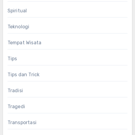
Spiritual
Teknologi
Tempat Wisata
Tips
Tips dan Trick
Tradisi
Tragedi
Transportasi