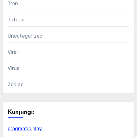
Tren
Tutorial
Uncategorized
Viral
Virus
Zodiac
Kunjungi:
pragmatic play