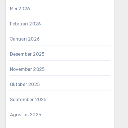
Mei 2026
Februari 2026
Januari 2026
Desember 2025
November 2025
Oktober 2025
September 2025
Agustus 2025