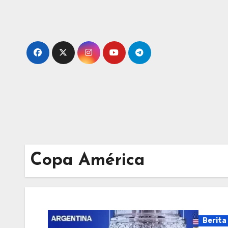
Skip
to
content
Copa América
Berita