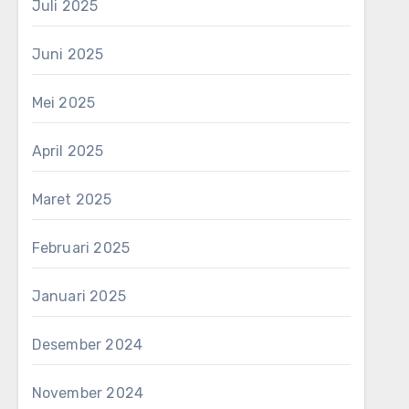
Juli 2025
Juni 2025
Mei 2025
April 2025
Maret 2025
Februari 2025
Januari 2025
Desember 2024
November 2024