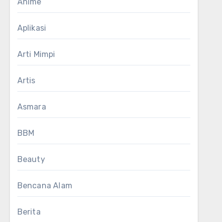
Anime
Aplikasi
Arti Mimpi
Artis
Asmara
BBM
Beauty
Bencana Alam
Berita