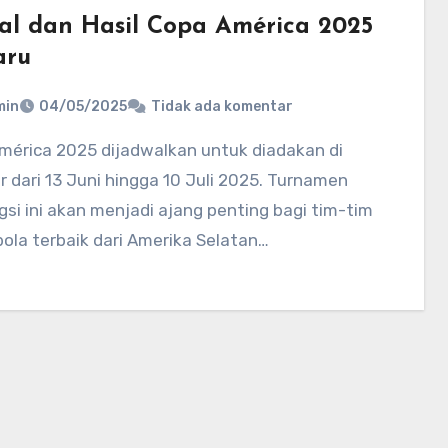
al dan Hasil Copa América 2025
aru
min
04/05/2025
Tidak ada komentar
 dari 13 Juni hingga 10 Juli 2025. Turnamen
si ini akan menjadi ajang penting bagi tim-tim
ola terbaik dari Amerika Selatan…