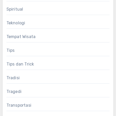
Spiritual
Teknologi
Tempat Wisata
Tips
Tips dan Trick
Tradisi
Tragedi
Transportasi