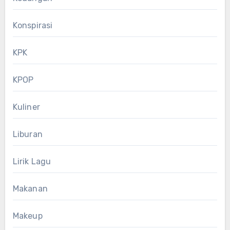
Konspirasi
KPK
KPOP
Kuliner
Liburan
Lirik Lagu
Makanan
Makeup