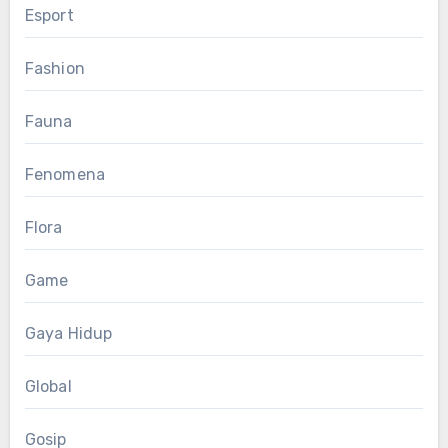
Esport
Fashion
Fauna
Fenomena
Flora
Game
Gaya Hidup
Global
Gosip