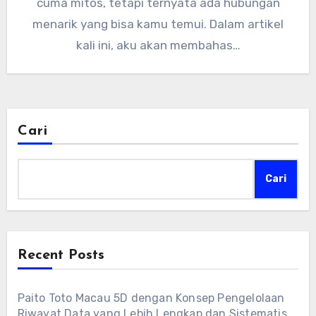
cuma mitos, tetapi ternyata ada hubungan
menarik yang bisa kamu temui. Dalam artikel
kali ini, aku akan membahas…
Cari
Cari
Recent Posts
Paito Toto Macau 5D dengan Konsep Pengelolaan
Riwayat Data yang Lebih Lengkap dan Sistematis