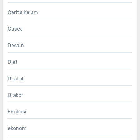
Cerita Kelam
Cuaca
Desain
Diet
Digital
Drakor
Edukasi
ekonomi