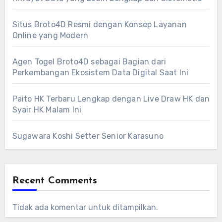
Situs Broto4D Resmi dengan Konsep Layanan
Online yang Modern
Agen Togel Broto4D sebagai Bagian dari
Perkembangan Ekosistem Data Digital Saat Ini
Paito HK Terbaru Lengkap dengan Live Draw HK dan
Syair HK Malam Ini
Sugawara Koshi Setter Senior Karasuno
Recent Comments
Tidak ada komentar untuk ditampilkan.