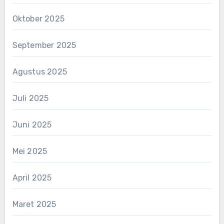
Oktober 2025
September 2025
Agustus 2025
Juli 2025
Juni 2025
Mei 2025
April 2025
Maret 2025