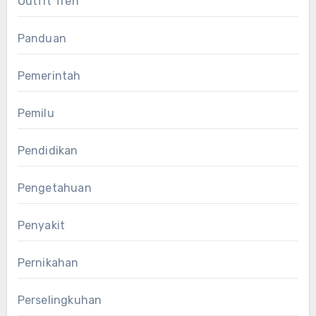
Outfit Tren
Panduan
Pemerintah
Pemilu
Pendidikan
Pengetahuan
Penyakit
Pernikahan
Perselingkuhan