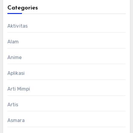
Categories
Aktivitas
Alam
Anime
Aplikasi
Arti Mimpi
Artis
Asmara