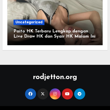
Uncategorized
Paito HK Terbaru Lengkap dengan
Live Draw HK dan Syair HK Malam Ini
rodjetton.org