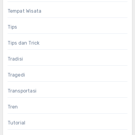
Tempat Wisata
Tips
Tips dan Trick
Tradisi
Tragedi
Transportasi
Tren
Tutorial