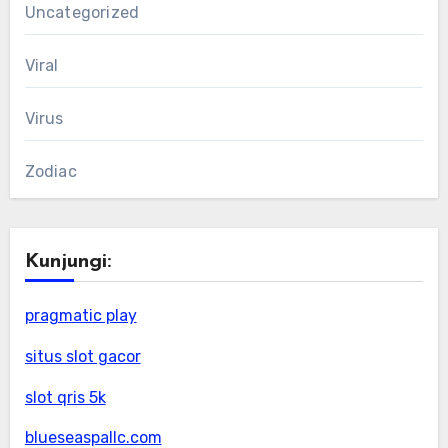
Uncategorized
Viral
Virus
Zodiac
Kunjungi:
pragmatic play
situs slot gacor
slot qris 5k
blueseaspallc.com