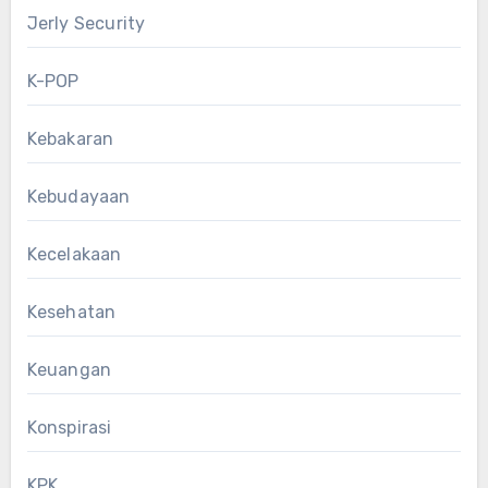
Jerly Security
K-POP
Kebakaran
Kebudayaan
Kecelakaan
Kesehatan
Keuangan
Konspirasi
KPK