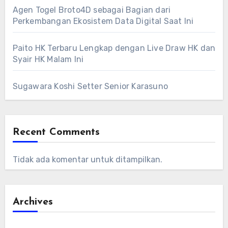
Agen Togel Broto4D sebagai Bagian dari
Perkembangan Ekosistem Data Digital Saat Ini
Paito HK Terbaru Lengkap dengan Live Draw HK dan
Syair HK Malam Ini
Sugawara Koshi Setter Senior Karasuno
Recent Comments
Tidak ada komentar untuk ditampilkan.
Archives