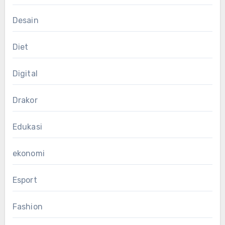
Desain
Diet
Digital
Drakor
Edukasi
ekonomi
Esport
Fashion