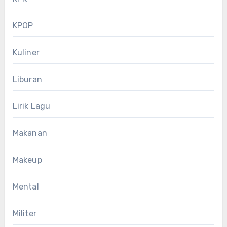
KPOP
Kuliner
Liburan
Lirik Lagu
Makanan
Makeup
Mental
Militer