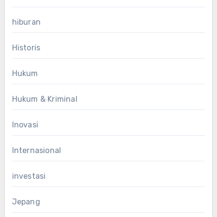
hiburan
Historis
Hukum
Hukum & Kriminal
Inovasi
Internasional
investasi
Jepang