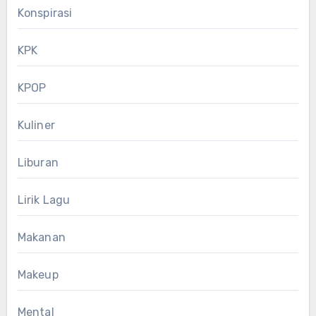
Konspirasi
KPK
KPOP
Kuliner
Liburan
Lirik Lagu
Makanan
Makeup
Mental