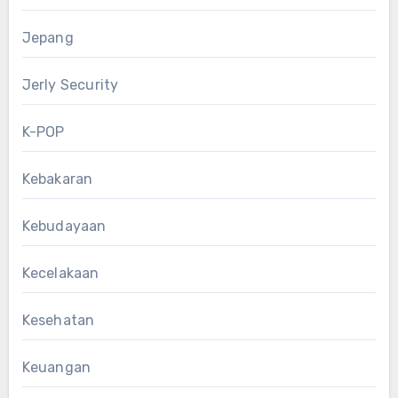
Jepang
Jerly Security
K-POP
Kebakaran
Kebudayaan
Kecelakaan
Kesehatan
Keuangan