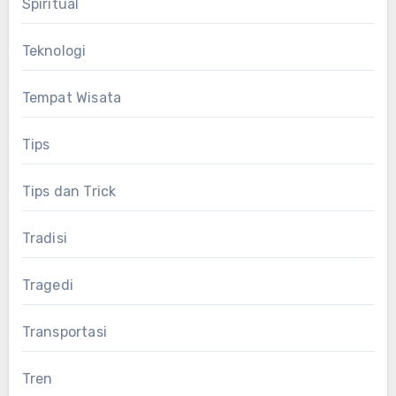
Spiritual
Teknologi
Tempat Wisata
Tips
Tips dan Trick
Tradisi
Tragedi
Transportasi
Tren