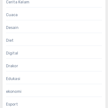
Cerita Kelam
Cuaca
Desain
Diet
Digital
Drakor
Edukasi
ekonomi
Esport