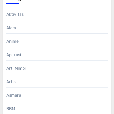
Aktivitas
Alam
Anime
Aplikasi
Arti Mimpi
Artis
Asmara
BBM