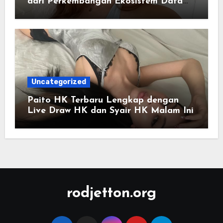
dari Perkembangan Ekosistem Data
Digital Saat Ini
Uncategorized
Paito HK Terbaru Lengkap dengan
Live Draw HK dan Syair HK Malam Ini
rodjetton.org