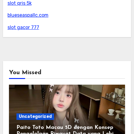
slot qris 5k
blueseaspallc.com
slot gacor 777
You Missed
Uncategorized
Paito Toto Macau 5D dengan Konsep
Pengelolaan Riwayat Data yang Lebih